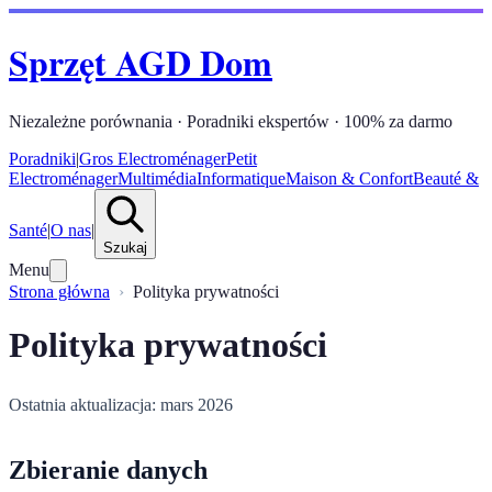
Sprzęt AGD Dom
Niezależne porównania · Poradniki ekspertów · 100% za darmo
Poradniki
|
Gros Electroménager
Petit
Electroménager
Multimédia
Informatique
Maison & Confort
Beauté &
Santé
|
O nas
|
Szukaj
Menu
Strona główna
Polityka prywatności
Polityka prywatności
Ostatnia aktualizacja: mars 2026
Zbieranie danych