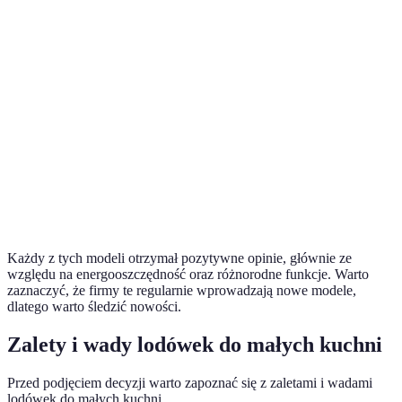
Model
Pojemność
Wymiary (cm)
Klasa energ
Samsung
288 l
178 / 59.5 / 65
A++
RB29FWRNDSA
Whirlpool
220 l
187 / 54 / 58
A++
W55TM
Bosch
330 l
186 / 60 / 65
A+++
KGN39VLED
Każdy z tych modeli otrzymał pozytywne opinie, głównie ze
względu na energooszczędność oraz różnorodne funkcje. Warto
zaznaczyć, że firmy te regularnie wprowadzają nowe modele,
dlatego warto śledzić nowości.
Zalety i wady lodówek do małych kuchni
Przed podjęciem decyzji warto zapoznać się z zaletami i wadami
lodówek do małych kuchni.