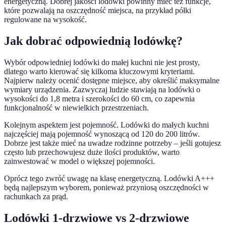
energetyczną. Dobrej jakości lodówki powinny mieć też funkcje,
które pozwalają na oszczędność miejsca, na przykład półki
regulowane na wysokość.
Jak dobrać odpowiednią lodówkę?
Wybór odpowiedniej lodówki do małej kuchni nie jest prosty,
dlatego warto kierować się kilkoma kluczowymi kryteriami.
Najpierw należy ocenić dostępne miejsce, aby określić maksymalne
wymiary urządzenia. Zazwyczaj ludzie stawiają na lodówki o
wysokości do 1,8 metra i szerokości do 60 cm, co zapewnia
funkcjonalność w niewielkich przestrzeniach.
Kolejnym aspektem jest pojemność. Lodówki do małych kuchni
najczęściej mają pojemność wynoszącą od 120 do 200 litrów.
Dobrze jest także mieć na uwadze rodzinne potrzeby – jeśli gotujesz
często lub przechowujesz duże ilości produktów, warto
zainwestować w model o większej pojemności.
Oprócz tego zwróć uwagę na klasę energetyczną. Lodówki A+++
będą najlepszym wyborem, ponieważ przyniosą oszczędności w
rachunkach za prąd.
Lodówki 1-drzwiowe vs 2-drzwiowe