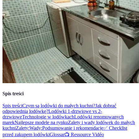
Spis treści
Spis treści
Czym są lodówki do małych kuchni?
Jak dobrać
odpowiednią lodówkę?
Lodówki 1-drzwiowe vs 2-
drzwiowe
Technologie w lodówkach
Lodówki renomowanych
marek
Najlepsze modele na rynku
Zalety i wady lodówek do małych
kuchni
Zalety:
Wady:
Podsumowanie i rekomendacje
✅ Checklist
przed zakupem lodówki
Glossar
📺 Ressource Vidéo