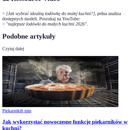
>
[Jak wybrać idealną lodówkę do małej kuchni?]
, pełna analiza
dostępnych modeli. Poszukaj na YouTube:
>
"najlepsze lodówki do małych kuchni 2026"
.
Podobne artykuły
Czytaj dalej
Piekarniki
6
min
Jak wykorzystać nowoczesne funkcje piekarników w
kuchni?