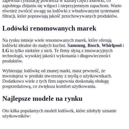
zapewnia cyrkulację powietrza w każdej części lodówki, co
zapobiega zbijaniu się wilgoci i nieprzyjemnym zapachom. Warto
również zwrócić uwagę na lodówki z wbudowanymi systemami
filtracji, które poprawiają jakość przechowywanych produktów.
Lodówki renomowanych marek
Na rynku istnieje wiele renomowanych marek, które oferują
lodówki idealne do małych kuchni.
Samsung
,
Bosch
,
Whirlpool
i
LG
to tylko niektóre z nich. Te firmy słyną z innowacyjnych
technologii, wysokiej jakości wykonania i długowieczności
produktów.
Wybierając lodówkę od znanej marki, masz pewność, że
inwestujesz w produkt stworzony z myślą o użytkownikach.
Dodatkowo wiele z tych firm zapewnia doskonałą obsługę
posprzedażową, co zwiększa komfort użytkowania.
Najlepsze modele na rynku
Oto kilka popularnych modeli lodówek, które zdobyły uznanie
użytkowników: