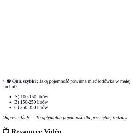
Technologia zapobiegająca gromadzeniu się lodu
No Frost
w komorze lodówki
System podsyłający powietrze, zapewniający
MultiAirflow
równomierną temperaturę
Klasa
System klasyfikacji produktów według zużycia
energetyczna
energii
>
🧠 Quiz szybki :
Jaką pojemność powinna mieć lodówka w małej
kuchni?
A) 100-150 litrów
B) 150-250 litrów
C) 250-350 litrów
Odpowiedź: B — To optymalna pojemność dla przeciętnej rodziny.
📺 Ressource Vidéo