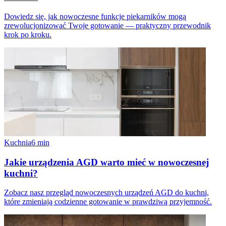
Dowiedz się, jak nowoczesne funkcje piekarników mogą
zrewolucjonizować Twoje gotowanie — praktyczny przewodnik
krok po kroku.
Kuchnia
6
min
Jakie urządzenia AGD warto mieć w nowoczesnej
kuchni?
Zobacz nasz przegląd nowoczesnych urządzeń AGD do kuchni,
które zmieniają codzienne gotowanie w prawdziwą przyjemność.