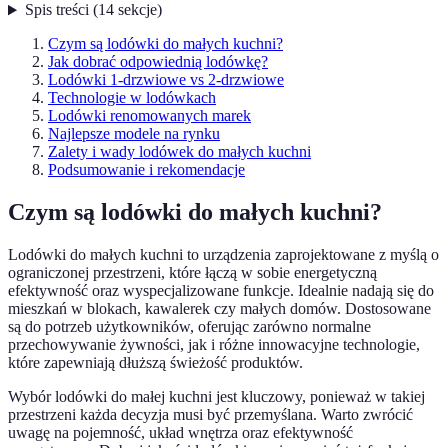
Spis treści
(
14
sekcje
)
Czym są lodówki do małych kuchni?
Jak dobrać odpowiednią lodówkę?
Lodówki 1-drzwiowe vs 2-drzwiowe
Technologie w lodówkach
Lodówki renomowanych marek
Najlepsze modele na rynku
Zalety i wady lodówek do małych kuchni
Podsumowanie i rekomendacje
Czym są lodówki do małych kuchni?
Lodówki do małych kuchni to urządzenia zaprojektowane z myślą o
ograniczonej przestrzeni, które łączą w sobie energetyczną
efektywność oraz wyspecjalizowane funkcje. Idealnie nadają się do
mieszkań w blokach, kawalerek czy małych domów. Dostosowane
są do potrzeb użytkowników, oferując zarówno normalne
przechowywanie żywności, jak i różne innowacyjne technologie,
które zapewniają dłuższą świeżość produktów.
Wybór lodówki do małej kuchni jest kluczowy, ponieważ w takiej
przestrzeni każda decyzja musi być przemyślana. Warto zwrócić
uwagę na pojemność, układ wnętrza oraz efektywność