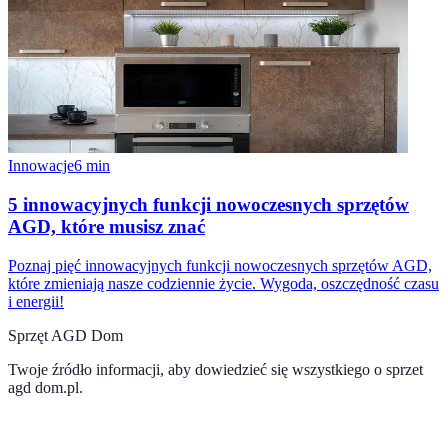
Innowacje
6
min
5 innowacyjnych funkcji nowoczesnych sprzętów
AGD, które musisz znać
Poznaj pięć innowacyjnych funkcji nowoczesnych sprzętów AGD,
które zmieniają nasze codziennie życie. Wygoda, oszczędność czasu
i energii!
Sprzęt AGD Dom
Twoje źródło informacji, aby dowiedzieć się wszystkiego o
sprzet
agd dom.pl
.