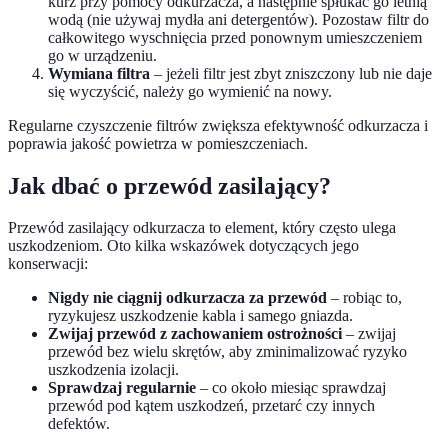
kurz przy pomocy odkurzacza, a następnie spłukać go letnią
wodą (nie używaj mydła ani detergentów). Pozostaw filtr do
całkowitego wyschnięcia przed ponownym umieszczeniem
go w urządzeniu.
Wymiana filtra
– jeżeli filtr jest zbyt zniszczony lub nie daje
się wyczyścić, należy go wymienić na nowy.
Regularne czyszczenie filtrów zwiększa efektywność odkurzacza i
poprawia jakość powietrza w pomieszczeniach.
Jak dbać o przewód zasilający?
Przewód zasilający odkurzacza to element, który często ulega
uszkodzeniom. Oto kilka wskazówek dotyczących jego
konserwacji:
Nigdy nie ciągnij odkurzacza za przewód
– robiąc to,
ryzykujesz uszkodzenie kabla i samego gniazda.
Zwijaj przewód z zachowaniem ostrożności
– zwijaj
przewód bez wielu skrętów, aby zminimalizować ryzyko
uszkodzenia izolacji.
Sprawdzaj regularnie
– co około miesiąc sprawdzaj
przewód pod kątem uszkodzeń, przetarć czy innych
defektów.