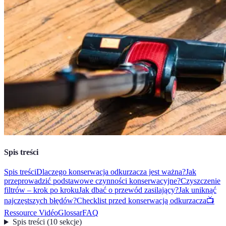
Spis treści
Spis treści
Dlaczego konserwacja odkurzacza jest ważna?
Jak
przeprowadzić podstawowe czynności konserwacyjne?
Czyszczenie
filtrów – krok po kroku
Jak dbać o przewód zasilający?
Jak uniknąć
najczęstszych błędów?
Checklist przed konserwacją odkurzacza
📺
Ressource Vidéo
Glossar
FAQ
Spis treści
(
10
sekcje
)