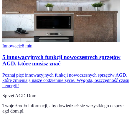
Innowacje
6
min
5 innowacyjnych funkcji nowoczesnych sprzętów
AGD, które musisz znać
Poznaj pięć innowacyjnych funkcji nowoczesnych sprzętów AGD,
które zmieniają nasze codziennie życie. Wygoda, oszczędność czasu
i energii!
Sprzęt AGD Dom
Twoje źródło informacji, aby dowiedzieć się wszystkiego o
sprzet
agd dom.pl
.