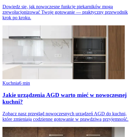
Dowiedz się, jak nowoczesne funkcje piekarników mogą
zrewolucjonizować Twoje gotowanie — praktyczny przewodnik
krok po kroku.
Kuchnia
6
min
Jakie urządzenia AGD warto mieć w nowoczesnej
kuchni?
Zobacz nasz przegląd nowoczesnych urządzeń AGD do kuchni,
które zmieniają codzienne gotowanie w prawdziwą przyjemność.