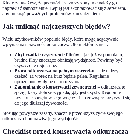
Kiedy zauważysz, że przewód jest zniszczony, nie należy go
naprawiać samodzielnie. Lepiej jest skontaktować się z serwisem,
aby uniknąć poważnych problemów z urządzeniem.
Jak uniknąć najczęstszych błędów?
Wielu użytkowników popełnia błędy, które mogą negatywnie
wpłynąć na sprawność odkurzaczy. Oto niektóre z nich:
Zbyt rzadkie czyszczenie filtrów
– jak już wspomniano,
brudne filtry znacząco obniżają wydajność. Powinny być
czyszczone regularnie.
Praca odkurzacza na pełnym woreczku
– nie należy
czekać, aż worek na kurz będzie pełen. Regularne
opróżnianie wpłynie na moc ssania.
Zapominanie o konserwacji zewnętrznej
– odkurzacz to
sprzęt, który dobrze wygląda, gdy jest czysty. Regularne
przetarcie sprzętu w jego wnętrzu i na zewnątrz przyczyni się
do jego dłuższej żywotności.
Stosując powyższe zasady, znacznie przedłużysz życie swojego
odkurzacza i poprawisz jego wydajność.
Checklist przed konserwacją odkurzacza