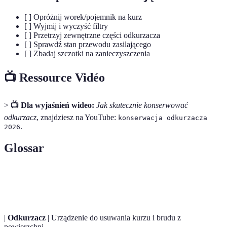
[ ] Opróżnij worek/pojemnik na kurz
[ ] Wyjmij i wyczyść filtry
[ ] Przetrzyj zewnętrzne części odkurzacza
[ ] Sprawdź stan przewodu zasilającego
[ ] Zbadaj szczotki na zanieczyszczenia
📺 Ressource Vidéo
>
📺 Dla wyjaśnień wideo:
Jak skutecznie konserwować
odkurzacz
, znajdziesz na YouTube:
konserwacja odkurzacza
.
2026
Glossar
Terme
Définition
|
Odkurzacz
| Urządzenie do usuwania kurzu i brudu z
powierzchni.