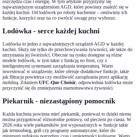
oszczędza czas i energię. W tym artykule przyjrzymy się
najważniejszym urządzeniom AGD, które powinny znaleźć się w
każdej kuchni. Od lodówek po roboty kuchenne – omówimy ich
funkcje, korzyści oraz na co zwrócić uwagę przy wyborze.
Lodówka - serce każdej kuchni
Lodówka to jedno z najważniejszych urządzeń AGD w każdej
kuchni. Służy nie tylko do przechowywania żywności, ale także do
utrzymania jej świeżości. Obecnie na rynku dostępne są różne
modele lodówek, w tym takie z funkcją no frost, czy z
inteligentnymi systemami zarządzania temperaturą. Warto
inwestować w urządzenie, które oferuje dodatkowe funkcje, takie
jak filtracja powietrza czy możliwość zarządzania przez aplikację
mobilną. Zdaniem
UFC-Que Choisir
, odpowiednia lodówka może
przyczynić się do zmniejszenia marnotrawstwa żywności.
Piekarnik - niezastąpiony pomocnik
Każda kuchnia powinna mieć piekarnik, ponieważ to dzięki niemu
można przygotować różnorodne potrawy, od pieczeni po ciasta. W
2026 roku wiele piekarników jest wyposażonych w funkcje takie
jak termoobieg, grill czy programy automatyczne, które do
minimum redukują potrzebny czas i umiejętności kulinarne. Warto