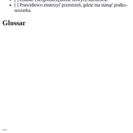
[ ] Prawidłowo zmierzyć przestrzeń, gdzie ma stanąć pralko-
suszarka.
Glossar
Terme
Definicja
Artykuły Gospodarstwa Domowego —
AGD
urządzenia ułatwiające czynności domowe.
Urządzenie monitorujące i dostosowujące pracę
Czujnik
AGD do aktualnych warunków.
Ustawienia w urządzeniach, które samodzielnie
Programy
regulują czas i temperaturę w zależności od
automatyczne
wybranej potrawy.
---