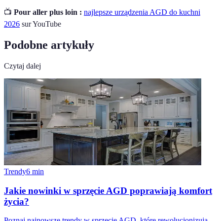
📺
Pour aller plus loin :
najlepsze urządzenia AGD do kuchni
2026
sur YouTube
Podobne artykuły
Czytaj dalej
Trendy
6
min
Jakie nowinki w sprzęcie AGD poprawiają komfort
życia?
Poznaj najnowsze trendy w sprzęcie AGD, które rewolucjonizują