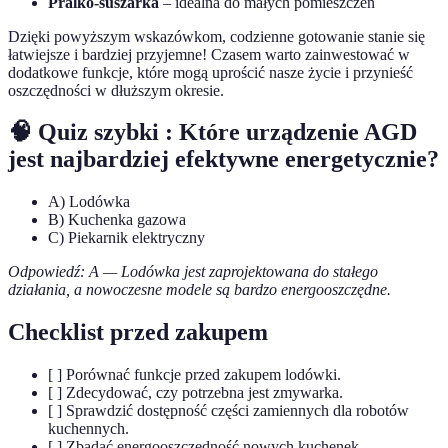
Pralko-suszarka
– idealna do małych pomieszczeń
Dzięki powyższym wskazówkom, codzienne gotowanie stanie się
łatwiejsze i bardziej przyjemne! Czasem warto zainwestować w
dodatkowe funkcje, które mogą uprościć nasze życie i przynieść
oszczędności w dłuższym okresie.
🧠 Quiz szybki : Które urządzenie AGD
jest najbardziej efektywne energetycznie?
A) Lodówka
B) Kuchenka gazowa
C) Piekarnik elektryczny
Odpowiedź: A — Lodówka jest zaprojektowana do stałego
działania, a nowoczesne modele są bardzo energooszczędne.
Checklist przed zakupem
[ ] Porównać funkcje przed zakupem lodówki.
[ ] Zdecydować, czy potrzebna jest zmywarka.
[ ] Sprawdzić dostępność części zamiennych dla robotów
kuchennych.
[ ] Zbadać energooszczędność nowych kuchenek.