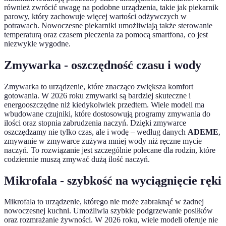
również zwrócić uwagę na podobne urządzenia, takie jak piekarnik
parowy, który zachowuje więcej wartości odżywczych w
potrawach. Nowoczesne piekarniki umożliwiają także sterowanie
temperaturą oraz czasem pieczenia za pomocą smartfona, co jest
niezwykle wygodne.
Zmywarka - oszczędność czasu i wody
Zmywarka to urządzenie, które znacząco zwiększa komfort
gotowania. W 2026 roku zmywarki są bardziej skuteczne i
energooszczędne niż kiedykolwiek przedtem. Wiele modeli ma
wbudowane czujniki, które dostosowują programy zmywania do
ilości oraz stopnia zabrudzenia naczyń. Dzięki zmywarce
oszczędzamy nie tylko czas, ale i wodę – według danych
ADEME
,
zmywanie w zmywarce zużywa mniej wody niż ręczne mycie
naczyń. To rozwiązanie jest szczególnie polecane dla rodzin, które
codziennie muszą zmywać dużą ilość naczyń.
Mikrofala - szybkość na wyciągnięcie ręki
Mikrofala to urządzenie, którego nie może zabraknąć w żadnej
nowoczesnej kuchni. Umożliwia szybkie podgrzewanie posiłków
oraz rozmrażanie żywności. W 2026 roku, wiele modeli oferuje nie