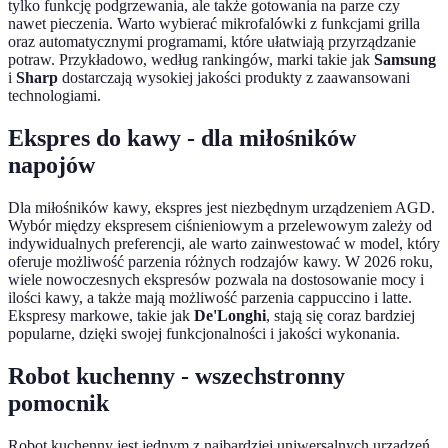
tylko funkcję podgrzewania, ale także gotowania na parze czy
nawet pieczenia. Warto wybierać mikrofalówki z funkcjami grilla
oraz automatycznymi programami, które ułatwiają przyrządzanie
potraw. Przykładowo, według rankingów, marki takie jak
Samsung
i
Sharp
dostarczają wysokiej jakości produkty z zaawansowani
technologiami.
Ekspres do kawy - dla miłośników
napojów
Dla miłośników kawy, ekspres jest niezbędnym urządzeniem AGD.
Wybór między ekspresem ciśnieniowym a przelewowym zależy od
indywidualnych preferencji, ale warto zainwestować w model, który
oferuje możliwość parzenia różnych rodzajów kawy. W 2026 roku,
wiele nowoczesnych ekspresów pozwala na dostosowanie mocy i
ilości kawy, a także mają możliwość parzenia cappuccino i latte.
Ekspresy markowe, takie jak
De'Longhi
, stają się coraz bardziej
popularne, dzięki swojej funkcjonalności i jakości wykonania.
Robot kuchenny - wszechstronny
pomocnik
Robot kuchenny jest jednym z najbardziej uniwersalnych urządzeń,