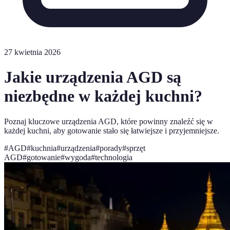
27 kwietnia 2026
Jakie urządzenia AGD są
niezbędne w każdej kuchni?
Poznaj kluczowe urządzenia AGD, które powinny znaleźć się w
każdej kuchni, aby gotowanie stało się łatwiejsze i przyjemniejsze.
#
AGD
#
kuchnia
#
urządzenia
#
porady
#
sprzęt
AGD
#
gotowanie
#
wygoda
#
technologia