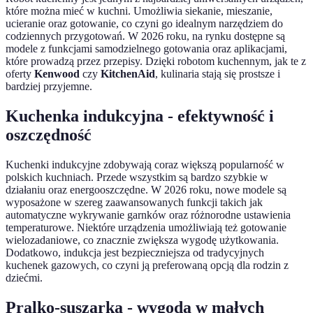
które można mieć w kuchni. Umożliwia siekanie, mieszanie,
ucieranie oraz gotowanie, co czyni go idealnym narzędziem do
codziennych przygotowań. W 2026 roku, na rynku dostępne są
modele z funkcjami samodzielnego gotowania oraz aplikacjami,
które prowadzą przez przepisy. Dzięki robotom kuchennym, jak te z
oferty
Kenwood
czy
KitchenAid
, kulinaria stają się prostsze i
bardziej przyjemne.
Kuchenka indukcyjna - efektywność i
oszczędność
Kuchenki indukcyjne zdobywają coraz większą popularność w
polskich kuchniach. Przede wszystkim są bardzo szybkie w
działaniu oraz energooszczędne. W 2026 roku, nowe modele są
wyposażone w szereg zaawansowanych funkcji takich jak
automatyczne wykrywanie garnków oraz różnorodne ustawienia
temperaturowe. Niektóre urządzenia umożliwiają też gotowanie
wielozadaniowe, co znacznie zwiększa wygodę użytkowania.
Dodatkowo, indukcja jest bezpieczniejsza od tradycyjnych
kuchenek gazowych, co czyni ją preferowaną opcją dla rodzin z
dziećmi.
Pralko-suszarka - wygoda w małych