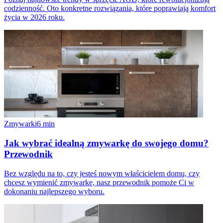
codzienność. Oto konkretne rozwiązania, które poprawiają komfort
życia w 2026 roku.
Zmywarki
6
min
Jak wybrać idealną zmywarkę do swojego domu?
Przewodnik
Bez względu na to, czy jesteś nowym właścicielem domu, czy
chcesz wymienić zmywarkę, nasz przewodnik pomoże Ci w
dokonaniu najlepszego wyboru.