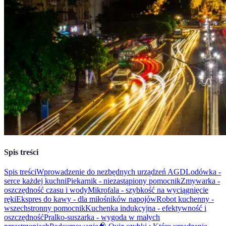
Spis treści
Spis treści
Wprowadzenie do nezbędnych urządzeń AGD
Lodówka -
serce każdej kuchni
Piekarnik - niezastąpiony pomocnik
Zmywarka -
oszczędność czasu i wody
Mikrofala - szybkość na wyciągnięcie
ręki
Ekspres do kawy - dla miłośników napojów
Robot kuchenny -
wszechstronny pomocnik
Kuchenka indukcyjna - efektywność i
oszczędność
Pralko-suszarka - wygoda w małych