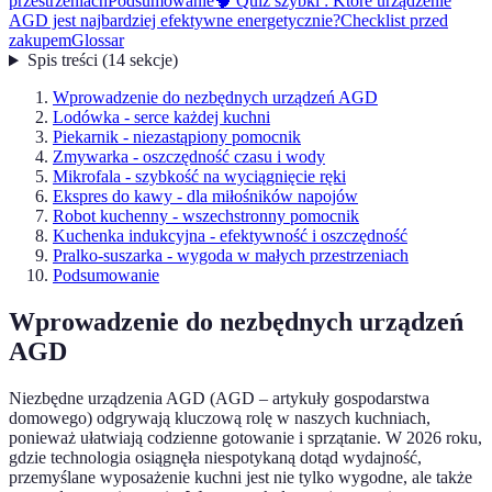
przestrzeniach
Podsumowanie
🧠 Quiz szybki : Które urządzenie
AGD jest najbardziej efektywne energetycznie?
Checklist przed
zakupem
Glossar
Spis treści
(
14
sekcje
)
Wprowadzenie do nezbędnych urządzeń AGD
Lodówka - serce każdej kuchni
Piekarnik - niezastąpiony pomocnik
Zmywarka - oszczędność czasu i wody
Mikrofala - szybkość na wyciągnięcie ręki
Ekspres do kawy - dla miłośników napojów
Robot kuchenny - wszechstronny pomocnik
Kuchenka indukcyjna - efektywność i oszczędność
Pralko-suszarka - wygoda w małych przestrzeniach
Podsumowanie
Wprowadzenie do nezbędnych urządzeń
AGD
Niezbędne urządzenia AGD (AGD – artykuły gospodarstwa
domowego) odgrywają kluczową rolę w naszych kuchniach,
ponieważ ułatwiają codzienne gotowanie i sprzątanie. W 2026 roku,
gdzie technologia osiągnęła niespotykaną dotąd wydajność,
przemyślane wyposażenie kuchni jest nie tylko wygodne, ale także