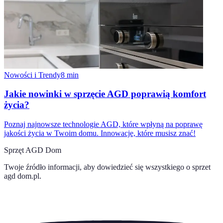
Nowości i Trendy
8
min
Jakie nowinki w sprzęcie AGD poprawią komfort
życia?
Poznaj najnowsze technologie AGD, które wpłyną na poprawę
jakości życia w Twoim domu. Innowacje, które musisz znać!
Sprzęt AGD Dom
Twoje źródło informacji, aby dowiedzieć się wszystkiego o
sprzet
agd dom.pl
.