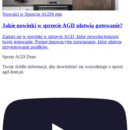
Nowości w Sprzęcie AGD
6
min
Jakie nowinki w sprzęcie AGD ułatwią gotowanie?
Zanurz się w nowinki w sprzęcie AGD, które zrewolucjonizują
twoje gotowanie. Poznaj innowacyjne rozwiązania, które ułatwią
przygotowanie posiłków.
Sprzęt AGD Dom
Twoje źródło informacji, aby dowiedzieć się wszystkiego o
sprzet
agd dom.pl
.