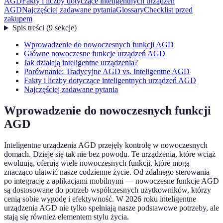
AGD
Fakty i liczby dotyczące inteligentnych urządzeń
AGD
Najczęściej zadawane pytania
Glossary
Checklist przed
zakupem
Spis treści
(
9
sekcje
)
Wprowadzenie do nowoczesnych funkcji AGD
Główne nowoczesne funkcje urządzeń AGD
Jak działają inteligentne urządzenia?
Porównanie: Tradycyjne AGD vs. Inteligentne AGD
Fakty i liczby dotyczące inteligentnych urządzeń AGD
Najczęściej zadawane pytania
Wprowadzenie do nowoczesnych funkcji
AGD
Inteligentne urządzenia AGD przejęły kontrolę w nowoczesnych
domach. Dzieje się tak nie bez powodu. Te urządzenia, które wciąż
ewoluują, oferują wiele nowoczesnych funkcji, które mogą
znacząco ułatwić nasze codzienne życie. Od zdalnego sterowania
po integrację z aplikacjami mobilnymi — nowoczesne funkcje AGD
są dostosowane do potrzeb współczesnych użytkowników, którzy
cenią sobie wygodę i efektywność. W 2026 roku inteligentne
urządzenia AGD nie tylko spełniają nasze podstawowe potrzeby, ale
stają się również elementem stylu życia.