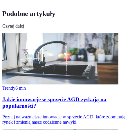
Podobne artykuły
Czytaj dalej
Trendy
6
min
Jakie innowacje w sprzęcie AGD zyskają na
popularności?
Poznaj najważniejsze innowacje w sprzęcie AGD, które zdominują
rynek i zmienią nasze codzienne nawyki.