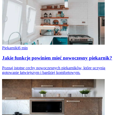
Piekarniki
6
min
Jakie funkcje powinien mieć nowoczesny piekarnik?
Poznaj istotne cechy nowoczesnych piekarników, które uczynią
gotowanie łatwiejszym i bardziej komfortowym.