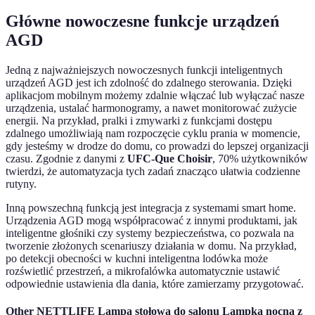
Główne nowoczesne funkcje urządzeń
AGD
Jedną z najważniejszych nowoczesnych funkcji inteligentnych
urządzeń AGD jest ich zdolność do zdalnego sterowania. Dzięki
aplikacjom mobilnym możemy zdalnie włączać lub wyłączać nasze
urządzenia, ustalać harmonogramy, a nawet monitorować zużycie
energii. Na przykład, pralki i zmywarki z funkcjami dostępu
zdalnego umożliwiają nam rozpoczęcie cyklu prania w momencie,
gdy jesteśmy w drodze do domu, co prowadzi do lepszej organizacji
czasu. Zgodnie z danymi z
UFC-Que Choisir
, 70% użytkowników
twierdzi, że automatyzacja tych zadań znacząco ułatwia codzienne
rutyny.
Inną powszechną funkcją jest integracja z systemami smart home.
Urządzenia AGD mogą współpracować z innymi produktami, jak
inteligentne głośniki czy systemy bezpieczeństwa, co pozwala na
tworzenie złożonych scenariuszy działania w domu. Na przykład,
po detekcji obecności w kuchni inteligentna lodówka może
rozświetlić przestrzeń, a mikrofalówka automatycznie ustawić
odpowiednie ustawienia dla dania, które zamierzamy przygotować.
Other NETTLIFE Lampa stołowa do salonu Lampka nocna z