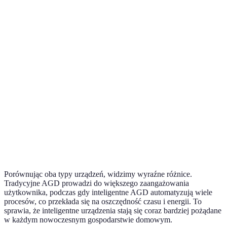
lepsz
Intel
Monitorowanie
Dostępne w
Ograniczone
AGD
zużycia
aplikacji
lepsz
Integracja z
Intel
innymi
Nie
Tak
AGD
systemami
lepsz
Intel
Wydajność
Zwykle średnia
Wysoka
AGD
lepsz
Porównując oba typy urządzeń, widzimy wyraźne różnice.
Tradycyjne AGD prowadzi do większego zaangażowania
użytkownika, podczas gdy inteligentne AGD automatyzują wiele
procesów, co przekłada się na oszczędność czasu i energii. To
sprawia, że inteligentne urządzenia stają się coraz bardziej pożądane
w każdym nowoczesnym gospodarstwie domowym.