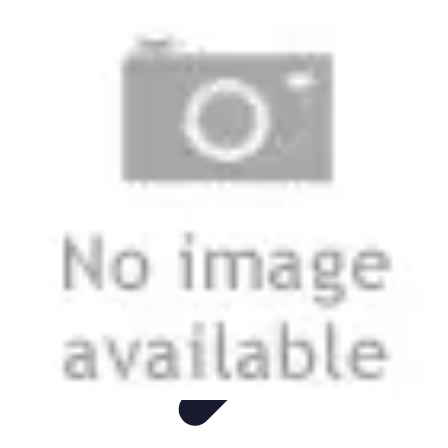
Sprzęt AGD Dom
Nowości AGD
Nowości i trendy
Porady
Piekarniki
Sprzęt AGD
Sprzęt AGD Dom