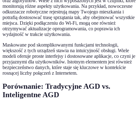
oraz algorytmów. Wiele z nich wyposażonych jest w czujniki, które
monitorują różne aspekty użytkowania. Na przykład, nowoczesne
odkurzacze robotyczne rejestrują mapy Twojego mieszkania i
potrafią dostosować trasę sprzątania tak, aby obejmować wszystkie
miejsca. Dzięki podłączeniu do Wi-Fi, mogą one również
otrzymywać aktualizacje oprogramowania, co poprawia ich
wydajność w trakcie użytkowania.
Maskowane pod skomplikowanymi funkcjami technologii,
większość z tych urządzeń stawia na intuicyjność obsługi. Wiele
modeli oferuje proste interfejsy i dostosowane aplikacje, co czyni je
przyjaznymi dla użytkowników. Istotnym elementem jest również
bezpieczeństwo danych, które staje się kluczowe w kontekście
rosnącej liczby połączeń z Internetem.
Porównanie: Tradycyjne AGD vs.
Inteligentne AGD
Kryterium
Tradycyjne AGD
Inteligentne AGD
Verdi
Intel
Zdalne
Nie
Tak
AGD
sterowanie