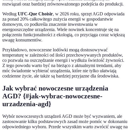
rozwiązań oraz bardziej zrównoważonego podejścia do produkcji.
Według
UFC-Que Choisir
, w 2026 roku, sprzęt AGD odpowiada
za ponad 20% całkowitego zużycia energii w gospodarstwie
domowym, co podkreśla znaczenie inwestowania w
energooszczędne urządzenia. Wiele nowinek koncentruje się na
połączeniu funkcjonalności z ekologią, co przyciąga coraz większą
uwagę konsumentów.
Przykładowo, nowoczesne lodówki mogą dostosowywać
temperaturę w zależności od ilości przechowywanych produktów,
co pozwala na oszczędzanie energii i wydłuża świeżość żywności.
Z tego powodu warto być na bieżąco z aktualnymi trendami, aby
móc świadomie wybierać urządzenia, które nie tylko ułatwiają
codzienne życie, ale także są bardziej przyjazne dla środowiska.
Jak wybrać nowoczesne urządzenia
AGD? {#jak-wybrac-nowoczesne-
urzadzenia-agd}
Wybór nowoczesnych urządzeń AGD może być wyzwaniem, ale
zastosowanie kilku podstawowych zasad może pomóc w dokonaniu
odpowiedniego wyboru. Przede wszystkim warto zwrócić uwagę na