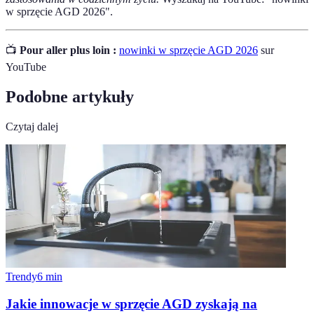
w sprzęcie AGD 2026".
📺
Pour aller plus loin :
nowinki w sprzęcie AGD 2026
sur
YouTube
Podobne artykuły
Czytaj dalej
Trendy
6
min
Jakie innowacje w sprzęcie AGD zyskają na