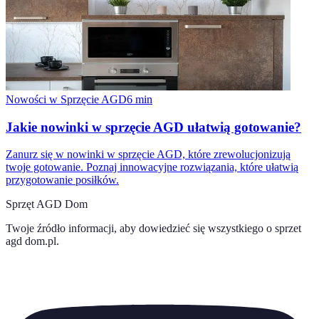
Nowości w Sprzęcie AGD
6
min
Jakie nowinki w sprzęcie AGD ułatwią gotowanie?
Zanurz się w nowinki w sprzęcie AGD, które zrewolucjonizują
twoje gotowanie. Poznaj innowacyjne rozwiązania, które ułatwią
przygotowanie posiłków.
Sprzęt AGD Dom
Twoje źródło informacji, aby dowiedzieć się wszystkiego o
sprzet
agd dom.pl
.