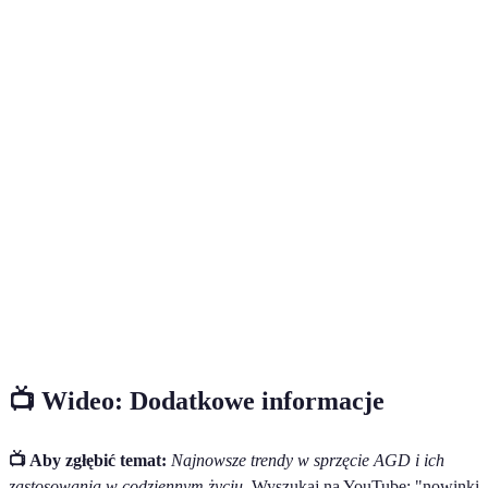
Terme
Définition
Urządzenia gospodarstwa domowego, które można
Inteligentne
zdalnie sterować lub które mają wbudowane
AGD
funkcje oszczędności energii.
System klasyfikacji, który ocenia efektywność
Klasa
energetyczną urządzeń, od A+++ (najlepsza) do G
energetyczna
(najgorsza).
Urządzenia używane w gospodarstwie domowym,
takie jak lodówki, pralki, odkurzacze itp., mające
Sprzęt AGD
na celu ułatwienie codziennych obowiązków
domowych.
📺 Wideo: Dodatkowe informacje
📺 Aby zgłębić temat:
Najnowsze trendy w sprzęcie AGD i ich
zastosowania w codziennym życiu.
Wyszukaj na YouTube: "nowinki