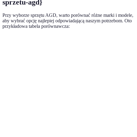
sprzetu-agd}
Przy wyborze sprzętu AGD, warto porównać różne marki i modele,
aby wybrać opcję najlepiej odpowiadającą naszym potrzebom. Oto
przykładowa tabela porównawcza:
Kryterium
Sony
Bosch
Samsung
Whirlpoo
Klasa
A+++
A++
A+++
A++
energetyczna
Inteligentne
Tak
Tak
Tak
Nie
funkcje
Ocena
4.8/5
4.9/5
4.7/5
4.5/5
użytkowników
24
36
24
12
Gwarancja
miesiące
miesięcy
miesiące
miesięcy