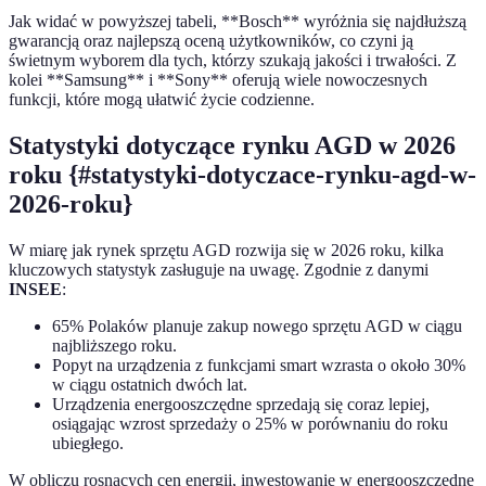
Jak widać w powyższej tabeli, **Bosch** wyróżnia się najdłuższą
gwarancją oraz najlepszą oceną użytkowników, co czyni ją
świetnym wyborem dla tych, którzy szukają jakości i trwałości. Z
kolei **Samsung** i **Sony** oferują wiele nowoczesnych
funkcji, które mogą ułatwić życie codzienne.
Statystyki dotyczące rynku AGD w 2026
roku {#statystyki-dotyczace-rynku-agd-w-
2026-roku}
W miarę jak rynek sprzętu AGD rozwija się w 2026 roku, kilka
kluczowych statystyk zasługuje na uwagę. Zgodnie z danymi
INSEE
:
65% Polaków planuje zakup nowego sprzętu AGD w ciągu
najbliższego roku.
Popyt na urządzenia z funkcjami smart wzrasta o około 30%
w ciągu ostatnich dwóch lat.
Urządzenia energooszczędne sprzedają się coraz lepiej,
osiągając wzrost sprzedaży o 25% w porównaniu do roku
ubiegłego.
W obliczu rosnących cen energii, inwestowanie w energooszczędne