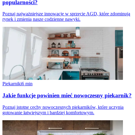
popularności?
Poznaj najważniejsze innowacje w sprzęcie AGD, które zdominują
rynek i zmienią nasze codzienne nawyki.
Piekarniki
6
min
Jakie funkcje powinien mieć nowoczesny piekarnik?
Poznaj istotne cechy nowoczesnych piekarników, które uczynią
gotowanie łatwiejszym i bardziej komfortowym.