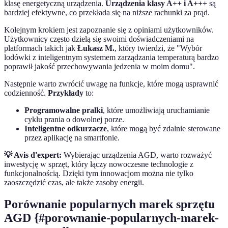
klasę energetyczną urządzenia.
Urządzenia klasy A++ i A+++
są
bardziej efektywne, co przekłada się na niższe rachunki za prąd.
Kolejnym krokiem jest zapoznanie się z opiniami użytkowników.
Użytkownicy często dzielą się swoimi doświadczeniami na
platformach takich jak
Łukasz M.
, który twierdzi, że "Wybór
lodówki z inteligentnym systemem zarządzania temperaturą bardzo
poprawił jakość przechowywania jedzenia w moim domu".
Następnie warto zwrócić uwagę na funkcje, które mogą usprawnić
codzienność.
Przykłady
to:
Programowalne pralki
, które umożliwiają uruchamianie
cyklu prania o dowolnej porze.
Inteligentne odkurzacze
, które mogą być zdalnie sterowane
przez aplikację na smartfonie.
💡 Avis d'expert:
Wybierając urządzenia AGD, warto rozważyć
inwestycję w sprzęt, który łączy nowoczesne technologie z
funkcjonalnością. Dzięki tym innowacjom można nie tylko
zaoszczędzić czas, ale także zasoby energii.
Porównanie popularnych marek sprzętu
AGD {#porownanie-popularnych-marek-