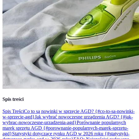
Spis treści
Spis Treści
Co to są nowinki w sprzęcie AGD? {#co-to-sa-nowinki-
w-sprzecie-agd}
Jak wybrać nowoczesne urządzenia AGD? {#jak-
wybrac-nowoczesne-urzadzenia-agd}
Porównanie popularnych
marek sprzętu AGD {#porownanie-popularnych-marek-sprzetu-
agd}
Statystyki dotyczące rynku AGD w 2026 roku {#statystyki-