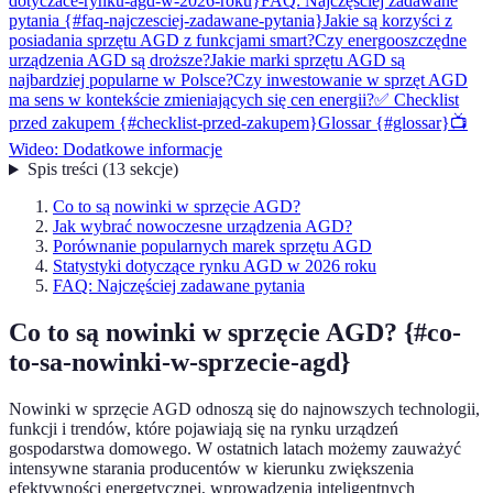
dotyczace-rynku-agd-w-2026-roku}
FAQ: Najczęściej zadawane
pytania {#faq-najczesciej-zadawane-pytania}
Jakie są korzyści z
posiadania sprzętu AGD z funkcjami smart?
Czy energooszczędne
urządzenia AGD są droższe?
Jakie marki sprzętu AGD są
najbardziej popularne w Polsce?
Czy inwestowanie w sprzęt AGD
ma sens w kontekście zmieniających się cen energii?
✅ Checklist
przed zakupem {#checklist-przed-zakupem}
Glossar {#glossar}
📺
Wideo: Dodatkowe informacje
Spis treści
(
13
sekcje
)
Co to są nowinki w sprzęcie AGD?
Jak wybrać nowoczesne urządzenia AGD?
Porównanie popularnych marek sprzętu AGD
Statystyki dotyczące rynku AGD w 2026 roku
FAQ: Najczęściej zadawane pytania
Co to są nowinki w sprzęcie AGD? {#co-
to-sa-nowinki-w-sprzecie-agd}
Nowinki w sprzęcie AGD odnoszą się do najnowszych technologii,
funkcji i trendów, które pojawiają się na rynku urządzeń
gospodarstwa domowego. W ostatnich latach możemy zauważyć
intensywne starania producentów w kierunku zwiększenia
efektywności energetycznej, wprowadzenia inteligentnych