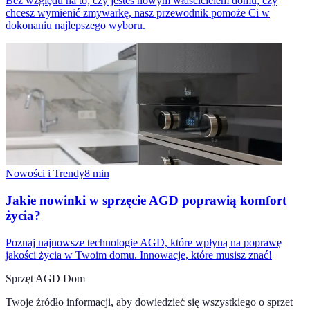
Bez względu na to, czy jesteś nowym właścicielem domu, czy
chcesz wymienić zmywarkę, nasz przewodnik pomoże Ci w
dokonaniu najlepszego wyboru.
Nowości i Trendy
8
min
Jakie nowinki w sprzęcie AGD poprawią komfort
życia?
Poznaj najnowsze technologie AGD, które wpłyną na poprawę
jakości życia w Twoim domu. Innowacje, które musisz znać!
Sprzęt AGD Dom
Twoje źródło informacji, aby dowiedzieć się wszystkiego o
sprzet