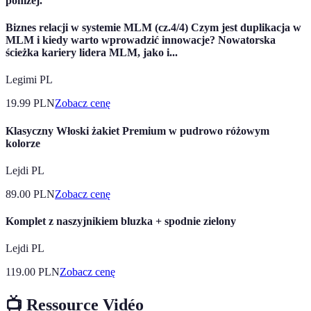
poniżej.
Biznes relacji w systemie MLM (cz.4/4) Czym jest duplikacja w
MLM i kiedy warto wprowadzić innowacje? Nowatorska
ścieżka kariery lidera MLM, jako i...
Legimi PL
19.99
PLN
Zobacz cenę
Klasyczny Włoski żakiet Premium w pudrowo różowym
kolorze
Lejdi PL
89.00
PLN
Zobacz cenę
Komplet z naszyjnikiem bluzka + spodnie zielony
Lejdi PL
119.00
PLN
Zobacz cenę
📺 Ressource Vidéo