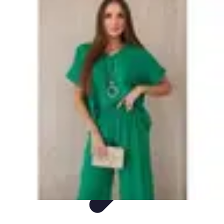
Sprzęt AGD Dom
Nowości AGD
Nowości i trendy
Porady
Piekarniki
Sprzęt AGD
Sprzęt AGD Dom