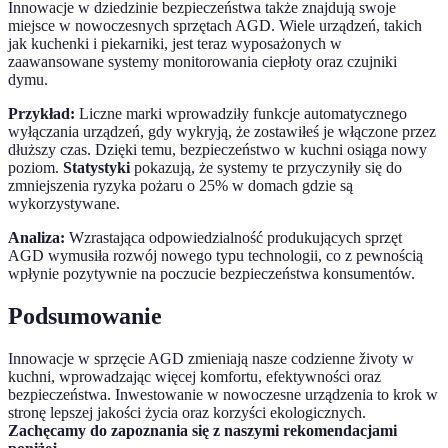
Innowacje w dziedzinie bezpieczeństwa także znajdują swoje
miejsce w nowoczesnych sprzętach AGD. Wiele urządzeń, takich
jak kuchenki i piekarniki, jest teraz wyposażonych w
zaawansowane systemy monitorowania ciepłoty oraz czujniki
dymu.
Przykład:
Liczne marki wprowadziły funkcje automatycznego
wyłączania urządzeń, gdy wykryją, że zostawiłeś je włączone przez
dłuższy czas. Dzięki temu, bezpieczeństwo w kuchni osiąga nowy
poziom.
Statystyki
pokazują, że systemy te przyczyniły się do
zmniejszenia ryzyka pożaru o 25% w domach gdzie są
wykorzystywane.
Analiza:
Wzrastająca odpowiedzialność produkujących sprzęt
AGD wymusiła rozwój nowego typu technologii, co z pewnością
wpłynie pozytywnie na poczucie bezpieczeństwa konsumentów.
Podsumowanie
Innowacje w sprzęcie AGD zmieniają nasze codzienne životy w
kuchni, wprowadzając więcej komfortu, efektywności oraz
bezpieczeństwa. Inwestowanie w nowoczesne urządzenia to krok w
stronę lepszej jakości życia oraz korzyści ekologicznych.
Zachęcamy do zapoznania się z naszymi rekomendacjami