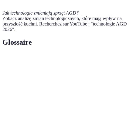
Jak technologie zmieniają sprzęt AGD?
Zobacz analizę zmian technologicznych, które mają wpływ na
przyszłość kuchni. Recherchez sur YouTube : "technologie AGD
2026".
Glossaire
Terme
Définition
Technologia identyfikacji przedmiotów za pomocą fal
Czytnik
radiowych, wykorzystywana w inteligentnych
RFID
urządzeniach.
Internet of Things, czyli sieć, w której urządzenia i
IoT
przedmioty mogą komunikować się między sobą.
Sous-
Technika gotowania w próżni, polegająca na gotowaniu
vide
żywności w zamkniętych pojemnikach.