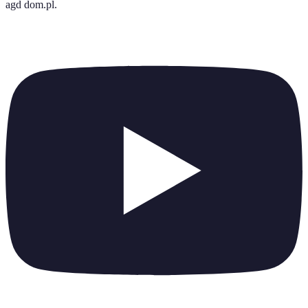
agd dom.pl
.