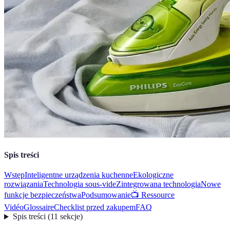
Spis treści
Wstęp
Inteligentne urządzenia kuchenne
Ekologiczne
rozwiązania
Technologia sous-vide
Zintegrowana technologia
Nowe
funkcje bezpieczeństwa
Podsumowanie
📺 Ressource
Vidéo
Glossaire
Checklist przed zakupem
FAQ
Spis treści
(
11
sekcje
)