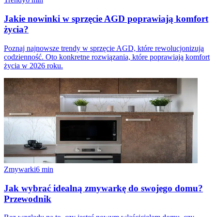
Jakie nowinki w sprzęcie AGD poprawiają komfort
życia?
Poznaj najnowsze trendy w sprzęcie AGD, które rewolucjonizują
codzienność. Oto konkretne rozwiązania, które poprawiają komfort
życia w 2026 roku.
Zmywarki
6
min
Jak wybrać idealną zmywarkę do swojego domu?
Przewodnik