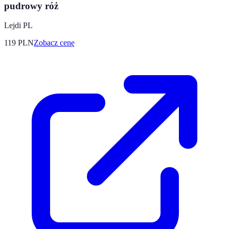
pudrowy róż
Lejdi PL
119
PLN
Zobacz cenę