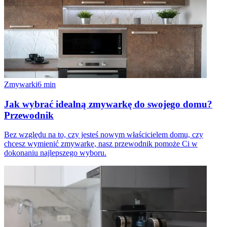
Zmywarki
6
min
Jak wybrać idealną zmywarkę do swojego domu?
Przewodnik
Bez względu na to, czy jesteś nowym właścicielem domu, czy
chcesz wymienić zmywarkę, nasz przewodnik pomoże Ci w
dokonaniu najlepszego wyboru.