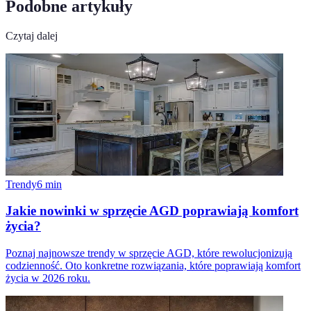
Podobne artykuły
Czytaj dalej
Trendy
6
min
Jakie nowinki w sprzęcie AGD poprawiają komfort
życia?
Poznaj najnowsze trendy w sprzęcie AGD, które rewolucjonizują
codzienność. Oto konkretne rozwiązania, które poprawiają komfort
życia w 2026 roku.