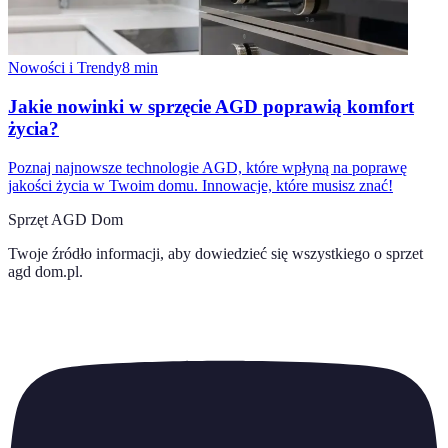
Nowości i Trendy
8
min
Jakie nowinki w sprzęcie AGD poprawią komfort
życia?
Poznaj najnowsze technologie AGD, które wpłyną na poprawę
jakości życia w Twoim domu. Innowacje, które musisz znać!
Sprzęt AGD Dom
Twoje źródło informacji, aby dowiedzieć się wszystkiego o
sprzet
agd dom.pl
.