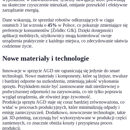
na skuteczne czyszczenie mieszkań, omijanie przeszkód i efektywne
zarządzanie energią.
Dane wskazują, że sprzedaż robotów odkurzających w ciągu
ostatnich 3 lat wzrosła o
45%
w Polsce, co pokazuje zmieniające się
preferencje konsumentów [Źródło: Gfk]. Dzięki dostępności
aplikacji mobilnych, użytkownicy mogą kontrolować swoje
urządzenia praktycznie z każdego miejsca, co zdecydowanie ułatwia
codzienne życie.
Nowe materiały i technologie
Innowacje w sprzęcie AGD nie ograniczają się jedynie do smart
technologii. Nowe materiały i komponenty, które są lżejsze, trwalsze
i bardziej odporne na uszkodzenia, zmieniają jakość wykonania
sprzętu. Przykładem może być zastosowanie stali nierdzewnej o
podwyższonej odporności na zarysowania, co nie tylko poprawia
wygląd urządzenia, ale również jego żywotność.
Produkcja sprzętu AGD staje się coraz bardziej zrównoważona, co
widać w procesach produkcyjnych, które minimalizują odpady i
emisję zanieczyszczeń. Dodatkowo, nowoczesne technologie, takie
jak 3D-printing, zaczynają być wykorzystywane w produkcji części
zamiennych, co znacznie obniża koszty i przyspiesza proces
produkcji.