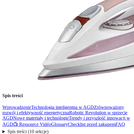
Spis treści
Wprowadzenie
Technologia inteligentna w AGD
Zrównoważony
rozwój i efektywność energetyczna
Robotic Revolution w sprzęcie
AGD
Nowe materiały i technologie
Trendy i przyszłość innowacji w
AGD
📺 Ressource Vidéo
Glossary
Checklist przed zakupem
FAQ
Spis treści
(
10
sekcje
)