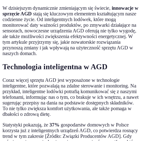
W dzisiejszym dynamicznie zmieniającym się świecie,
innowacje w
sprzęcie AGD
stają się kluczowym elementem kształtującym nasze
codzienne życie. Od inteligentnych lodówek, które mogą
monitorować daty ważności produktów, po zmywarki działające na
sensorach, nowoczesne urządzenia AGD oferują nie tylko wygodę,
ale także możliwości zwiększenia efektywności energetycznej. W
tym artykule przyjrzymy się, jakie nowatorskie rozwiązania
przynoszą zmiany i jak wpływają na użyteczność sprzętu AGD w
naszych domach.
Technologia inteligentna w AGD
Coraz więcej sprzętu AGD jest wyposażone w technologie
inteligentne, które pozwalają na zdalne sterowanie i monitoring. Na
przykład, inteligentne lodówki potrafią komunikować się z naszymi
telefonami, informując nas o tym, co brakuje w ich wnętrzu, a nawet
sugerując przepisy na dania na podstawie dostępnych składników.
To nie tylko zwiększa komfort użytkowania, ale także pomaga w
dbałości o zdrową dietę.
Statystyki pokazują, że
37%
gospodarstw domowych w Polsce
korzysta już z inteligentnych urządzeń AGD, co potwierdza rosnący
trend w tym zakresie [Źródło: Związki Producentów AGD]. Gdy