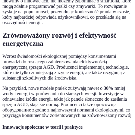
mówimy o innowacjach, nie możemy zapominać o smartfona, które
mogą zdalnie programować pralki czy zmywarki. To rozwiązanie
zyskuje na popularności, przewidując konieczność prania w czasie,
który najbardziej odpowiada użytkownikowi, co przekłada się na
oszczędności energii.
Zrównoważony rozwój i efektywność
energetyczna
Wzrost świadomości ekologicznej pomiędzy konsumentami
prowadzi do rosnącego zainteresowania efektywnością
energetyczną sprzętu AGD. Producenci implementują technologie,
które nie tylko zmniejszają zużycie energii, ale także rezygnują z
substancji szkodliwych dla środowiska.
Na przykład, nowe modele pralek zużywają nawet o
30%
mniej
wody i energii w porównaniu do starszych wersji. Inwestycje w
odnawialne źródła energii, takie jak panele słoneczne do zasilania
sprzętu AGD, stają się normą. Producenci także opracowują
оборудование zgodne z najnowszymi normami ekologicznymi, co
przyciąga konsumentów zorientowanych na zrównoważony rozwój.
Innowacje społeczne w teorii i praktyce