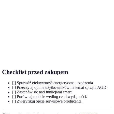
Inteligentne
Urządzenia, które wykorzystują technologię do
sprzęty AGD
ułatwienia codziennych czynności domowych.
Efektywność
Zdolność urządzeń do minimalizacji zużycia
energetyczna
energii przy zachowaniu ich funkcji.
Proces wprowadzania robotów do codziennego
Robotyzacja
użytku, zwłaszcza w kontekście czyszczenia i
pielęgnacji domu.
Checklist przed zakupem
[ ] Sprawdź efektywność energetyczną urządzenia.
[ ] Przeczytaj opinie użytkowników na temat sprzętu AGD.
[ ] Zastanów się nad funkcjami smart.
[ ] Porównaj modele według cen i wydajności.
[ ] Zweryfikuj opcje serwisowe producenta.