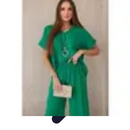
Sprzęt AGD Dom
Nowości AGD
Nowości i trendy
Porady
Piekarniki
Sprzęt AGD
Sprzęt AGD Dom