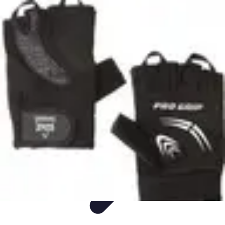
Sprzęt AGD Dom
Nowości AGD
Nowości i trendy
Porady
Piekarniki
Sprzęt AGD
Sprzęt AGD Dom