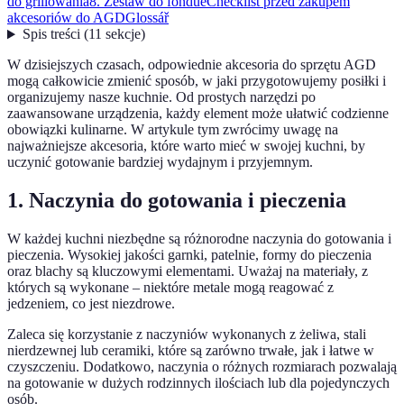
do grillowania
8. Zestaw do fondue
Checklist przed zakupem
akcesoriów do AGD
Glossář
Spis treści
(
11
sekcje
)
W dzisiejszych czasach, odpowiednie akcesoria do sprzętu AGD
mogą całkowicie zmienić sposób, w jaki przygotowujemy posiłki i
organizujemy nasze kuchnie. Od prostych narzędzi po
zaawansowane urządzenia, każdy element może ułatwić codzienne
obowiązki kulinarne. W artykule tym zwrócimy uwagę na
najważniejsze akcesoria, które warto mieć w swojej kuchni, by
uczynić gotowanie bardziej wydajnym i przyjemnym.
1. Naczynia do gotowania i pieczenia
W każdej kuchni niezbędne są różnorodne naczynia do gotowania i
pieczenia. Wysokiej jakości garnki, patelnie, formy do pieczenia
oraz blachy są kluczowymi elementami. Uważaj na materiały, z
których są wykonane – niektóre metale mogą reagować z
jedzeniem, co jest niezdrowe.
Zaleca się korzystanie z naczyniów wykonanych z żeliwa, stali
nierdzewnej lub ceramiki, które są zarówno trwałe, jak i łatwe w
czyszczeniu. Dodatkowo, naczynia o różnych rozmiarach pozwalają
na gotowanie w dużych rodzinnych ilościach lub dla pojedynczych
osób.