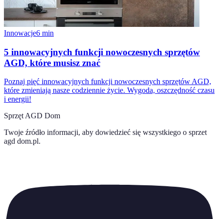
Innowacje
6
min
5 innowacyjnych funkcji nowoczesnych sprzętów
AGD, które musisz znać
Poznaj pięć innowacyjnych funkcji nowoczesnych sprzętów AGD,
które zmieniają nasze codziennie życie. Wygoda, oszczędność czasu
i energii!
Sprzęt AGD Dom
Twoje źródło informacji, aby dowiedzieć się wszystkiego o
sprzet
agd dom.pl
.