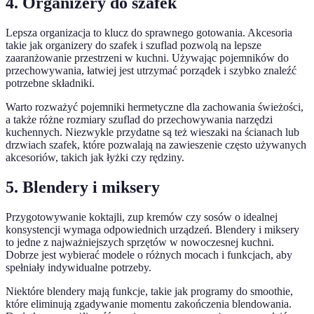
4. Organizery do szafek
Lepsza organizacja to klucz do sprawnego gotowania. Akcesoria
takie jak organizery do szafek i szuflad pozwolą na lepsze
zaaranżowanie przestrzeni w kuchni. Używając pojemników do
przechowywania, łatwiej jest utrzymać porządek i szybko znaleźć
potrzebne składniki.
Warto rozważyć pojemniki hermetyczne dla zachowania świeżości,
a także różne rozmiary szuflad do przechowywania narzędzi
kuchennych. Niezwykle przydatne są też wieszaki na ścianach lub
drzwiach szafek, które pozwalają na zawieszenie często używanych
akcesoriów, takich jak łyżki czy rędziny.
5. Blendery i miksery
Przygotowywanie koktajli, zup kremów czy sosów o idealnej
konsystencji wymaga odpowiednich urządzeń. Blendery i miksery
to jedne z najważniejszych sprzętów w nowoczesnej kuchni.
Dobrze jest wybierać modele o różnych mocach i funkcjach, aby
spełniały indywidualne potrzeby.
Niektóre blendery mają funkcje, takie jak programy do smoothie,
które eliminują zgadywanie momentu zakończenia blendowania.