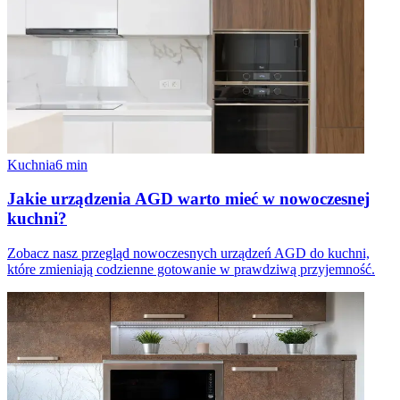
Kuchnia
6
min
Jakie urządzenia AGD warto mieć w nowoczesnej
kuchni?
Zobacz nasz przegląd nowoczesnych urządzeń AGD do kuchni,
które zmieniają codzienne gotowanie w prawdziwą przyjemność.