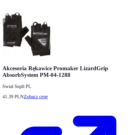
Akcesoria Rękawice Promaker LizardGrip
AbsorbSystem PM-04-1288
Swiat Supli PL
41.39
PLN
Zobacz cenę