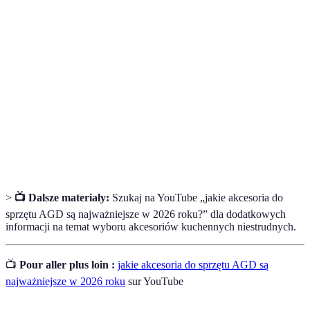
Akcesoria do
Narzędzia i przedmioty wspierające użytkowanie
sprzętu AGD
urządzeń AGD w kuchni.
Pojemniki i akcesoria służące do
Organizery
przechowywania rzeczy w sposób
uporządkowany.
Naczynia używane do pieczenia ciast, ciastek i
Bakeware
innych słodkości.
>
📺 Dalsze materiały:
Szukaj na YouTube „jakie akcesoria do
sprzętu AGD są najważniejsze w 2026 roku?” dla dodatkowych
informacji na temat wyboru akcesoriów kuchennych niestrudnych.
📺
Pour aller plus loin :
jakie akcesoria do sprzętu AGD są
najważniejsze w 2026 roku
sur YouTube