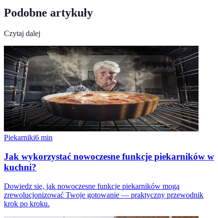
Podobne artykuły
Czytaj dalej
Piekarniki
6
min
Jak wykorzystać nowoczesne funkcje piekarników w
kuchni?
Dowiedz się, jak nowoczesne funkcje piekarników mogą
zrewolucjonizować Twoje gotowanie — praktyczny przewodnik
krok po kroku.