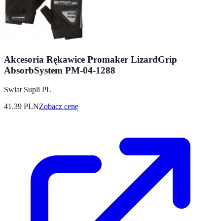
Akcesoria Rękawice Promaker LizardGrip
AbsorbSystem PM-04-1288
Swiat Supli PL
41.39
PLN
Zobacz cenę