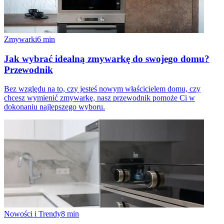
Zmywarki
6
min
Jak wybrać idealną zmywarkę do swojego domu?
Przewodnik
Bez względu na to, czy jesteś nowym właścicielem domu, czy
chcesz wymienić zmywarkę, nasz przewodnik pomoże Ci w
dokonaniu najlepszego wyboru.
Nowości i Trendy
8
min