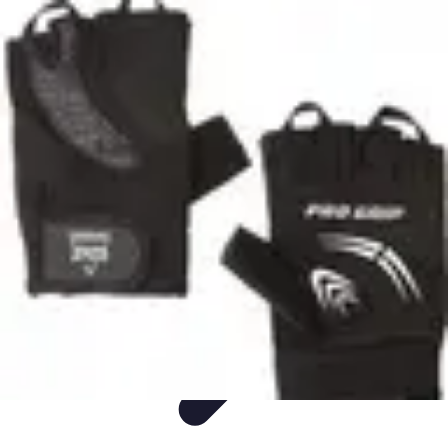
Sprzęt AGD Dom
Nowości AGD
Nowości i trendy
Porady
Piekarniki
Sprzęt AGD
Sprzęt AGD Dom