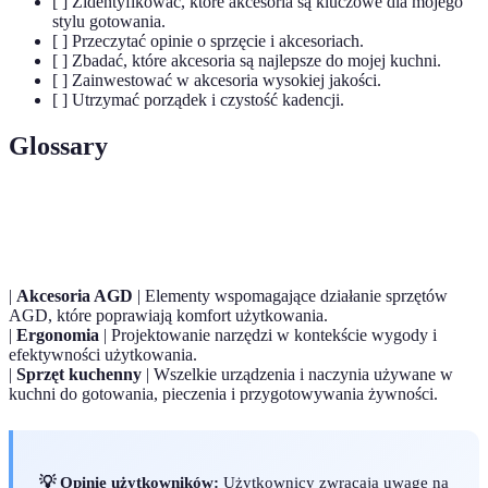
[ ] Zidentyfikować, które akcesoria są kluczowe dla mojego
stylu gotowania.
[ ] Przeczytać opinie o sprzęcie i akcesoriach.
[ ] Zbadać, które akcesoria są najlepsze do mojej kuchni.
[ ] Zainwestować w akcesoria wysokiej jakości.
[ ] Utrzymać porządek i czystość kadencji.
Glossary
Terme
Définition
|
Akcesoria AGD
| Elementy wspomagające działanie sprzętów
AGD, które poprawiają komfort użytkowania.
|
Ergonomia
| Projektowanie narzędzi w kontekście wygody i
efektywności użytkowania.
|
Sprzęt kuchenny
| Wszelkie urządzenia i naczynia używane w
kuchni do gotowania, pieczenia i przygotowywania żywności.
💡 Opinie użytkowników:
Użytkownicy zwracają uwagę na