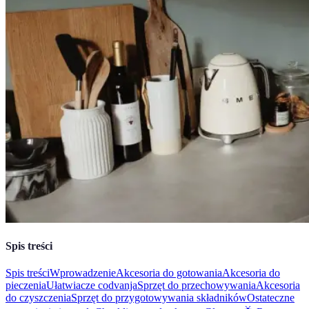
Spis treści
Spis treści
Wprowadzenie
Akcesoria do gotowania
Akcesoria do
pieczenia
Ułatwiacze codvanja
Sprzęt do przechowywania
Akcesoria
do czyszczenia
Sprzęt do przygotowywania składników
Ostateczne