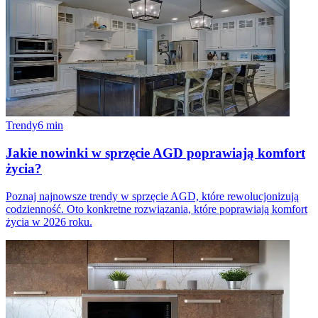
Trendy
6
min
Jakie nowinki w sprzęcie AGD poprawiają komfort
życia?
Poznaj najnowsze trendy w sprzęcie AGD, które rewolucjonizują
codzienność. Oto konkretne rozwiązania, które poprawiają komfort
życia w 2026 roku.