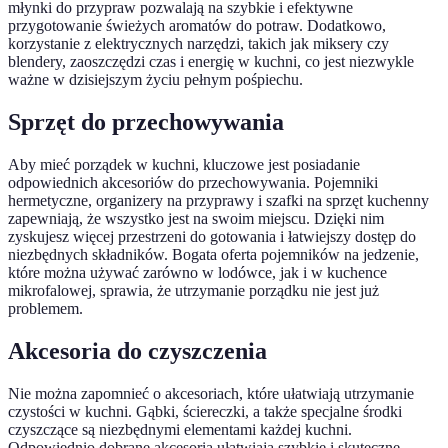
młynki do przypraw pozwalają na szybkie i efektywne
przygotowanie świeżych aromatów do potraw. Dodatkowo,
korzystanie z elektrycznych narzędzi, takich jak miksery czy
blendery, zaoszczędzi czas i energię w kuchni, co jest niezwykle
ważne w dzisiejszym życiu pełnym pośpiechu.
Sprzęt do przechowywania
Aby mieć porządek w kuchni, kluczowe jest posiadanie
odpowiednich akcesoriów do przechowywania. Pojemniki
hermetyczne, organizery na przyprawy i szafki na sprzęt kuchenny
zapewniają, że wszystko jest na swoim miejscu. Dzięki nim
zyskujesz więcej przestrzeni do gotowania i łatwiejszy dostęp do
niezbędnych składników. Bogata oferta pojemników na jedzenie,
które można używać zarówno w lodówce, jak i w kuchence
mikrofalowej, sprawia, że utrzymanie porządku nie jest już
problemem.
Akcesoria do czyszczenia
Nie można zapomnieć o akcesoriach, które ułatwiają utrzymanie
czystości w kuchni. Gąbki, ściereczki, a także specjalne środki
czyszczące są niezbędnymi elementami każdej kuchni.
Odpowiednio dobrane akcesoria ułatwiają szybkie i skuteczne