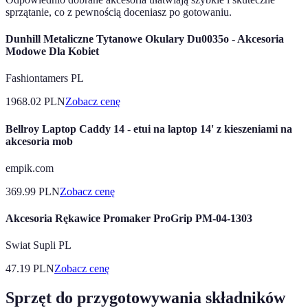
sprzątanie, co z pewnością doceniasz po gotowaniu.
Dunhill Metaliczne Tytanowe Okulary Du0035o - Akcesoria
Modowe Dla Kobiet
Fashiontamers PL
1968.02
PLN
Zobacz cenę
Bellroy Laptop Caddy 14 - etui na laptop 14' z kieszeniami na
akcesoria mob
empik.com
369.99
PLN
Zobacz cenę
Akcesoria Rękawice Promaker ProGrip PM-04-1303
Swiat Supli PL
47.19
PLN
Zobacz cenę
Sprzęt do przygotowywania składników