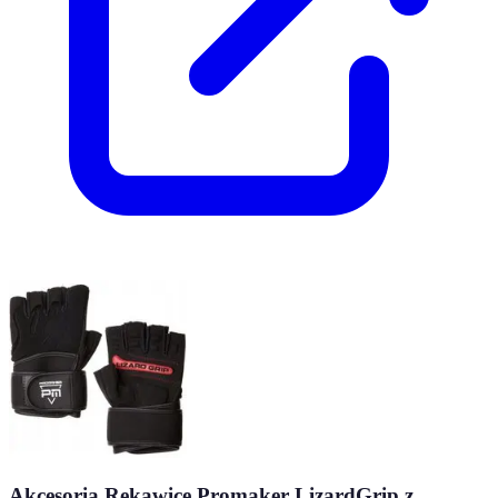
Akcesoria Rękawice Promaker LizardGrip z