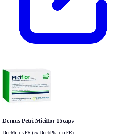
Domus Petri Miciflor 15caps
DocMorris FR (ex DoctiPharma FR)