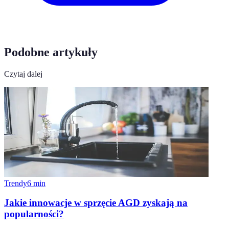
Podobne artykuły
Czytaj dalej
Trendy
6
min
Jakie innowacje w sprzęcie AGD zyskają na
popularności?