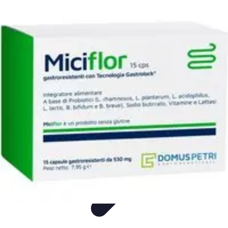
Sprzęt AGD Dom
Nowości AGD
Nowości i trendy
Porady
Piekarniki
Sprzęt AGD
Sprzęt AGD Dom