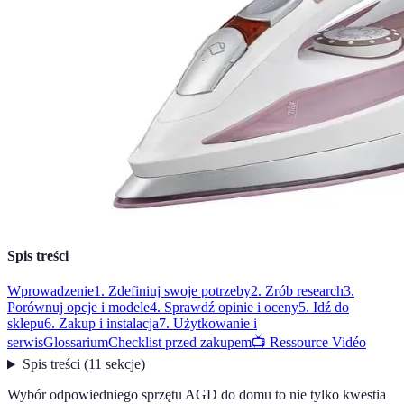
Spis treści
Wprowadzenie
1. Zdefiniuj swoje potrzeby
2. Zrób research
3.
Porównuj opcje i modele
4. Sprawdź opinie i oceny
5. Idź do
sklepu
6. Zakup i instalacja
7. Użytkowanie i
serwis
Glossarium
Checklist przed zakupem
📺 Ressource Vidéo
Spis treści
(
11
sekcje
)
Wybór odpowiedniego sprzętu AGD do domu to nie tylko kwestia