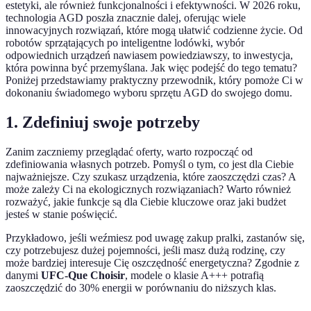
estetyki, ale również funkcjonalności i efektywności. W 2026 roku,
technologia AGD poszła znacznie dalej, oferując wiele
innowacyjnych rozwiązań, które mogą ułatwić codzienne życie. Od
robotów sprzątających po inteligentne lodówki, wybór
odpowiednich urządzeń nawiasem powiedziawszy, to inwestycja,
która powinna być przemyślana. Jak więc podejść do tego tematu?
Poniżej przedstawiamy praktyczny przewodnik, który pomoże Ci w
dokonaniu świadomego wyboru sprzętu AGD do swojego domu.
1. Zdefiniuj swoje potrzeby
Zanim zaczniemy przeglądać oferty, warto rozpocząć od
zdefiniowania własnych potrzeb. Pomyśl o tym, co jest dla Ciebie
najważniejsze. Czy szukasz urządzenia, które zaoszczędzi czas? A
może zależy Ci na ekologicznych rozwiązaniach? Warto również
rozważyć, jakie funkcje są dla Ciebie kluczowe oraz jaki budżet
jesteś w stanie poświęcić.
Przykładowo, jeśli weźmiesz pod uwagę zakup pralki, zastanów się,
czy potrzebujesz dużej pojemności, jeśli masz dużą rodzinę, czy
może bardziej interesuje Cię oszczędność energetyczna? Zgodnie z
danymi
UFC-Que Choisir
, modele o klasie A+++ potrafią
zaoszczędzić do 30% energii w porównaniu do niższych klas.