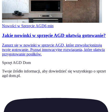
Nowości w Sprzęcie AGD
6
min
Jakie nowinki w sprzęcie AGD ułatwią gotowanie?
Zanurz się w nowinki w sprzęcie AGD, które zrewolucjonizują
twoje gotowanie. Poznaj innowacyjne rozwiązania, które ułatwią
przygotowanie posiłków.
Sprzęt AGD Dom
Twoje źródło informacji, aby dowiedzieć się wszystkiego o
sprzet
agd dom.pl
.