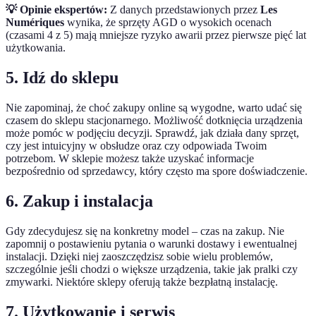
💡 Opinie ekspertów:
Z danych przedstawionych przez
Les
Numériques
wynika, że sprzęty AGD o wysokich ocenach
(czasami 4 z 5) mają mniejsze ryzyko awarii przez pierwsze pięć lat
użytkowania.
5. Idź do sklepu
Nie zapominaj, że choć zakupy online są wygodne, warto udać się
czasem do sklepu stacjonarnego. Możliwość dotknięcia urządzenia
może pomóc w podjęciu decyzji. Sprawdź, jak działa dany sprzęt,
czy jest intuicyjny w obsłudze oraz czy odpowiada Twoim
potrzebom. W sklepie możesz także uzyskać informacje
bezpośrednio od sprzedawcy, który często ma spore doświadczenie.
6. Zakup i instalacja
Gdy zdecydujesz się na konkretny model – czas na zakup. Nie
zapomnij o postawieniu pytania o warunki dostawy i ewentualnej
instalacji. Dzięki niej zaoszczędzisz sobie wielu problemów,
szczególnie jeśli chodzi o większe urządzenia, takie jak pralki czy
zmywarki. Niektóre sklepy oferują także bezpłatną instalację.
7. Użytkowanie i serwis