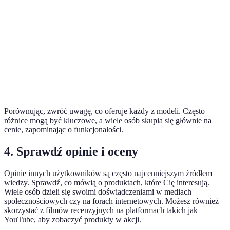
Funkcje
Parowe
Ciche
Smart
specjalne
Cena (PLN)
1500
1200
2000
Najlepszy
Dobry
Werdykt
Odporność
wybór
wybór
Porównując, zwróć uwagę, co oferuje każdy z modeli. Często
różnice mogą być kluczowe, a wiele osób skupia się głównie na
cenie, zapominając o funkcjonalości.
4. Sprawdź opinie i oceny
Opinie innych użytkowników są często najcenniejszym źródłem
wiedzy. Sprawdź, co mówią o produktach, które Cię interesują.
Wiele osób dzieli się swoimi doświadczeniami w mediach
społecznościowych czy na forach internetowych. Możesz również
skorzystać z filmów recenzyjnych na platformach takich jak
YouTube, aby zobaczyć produkty w akcji.