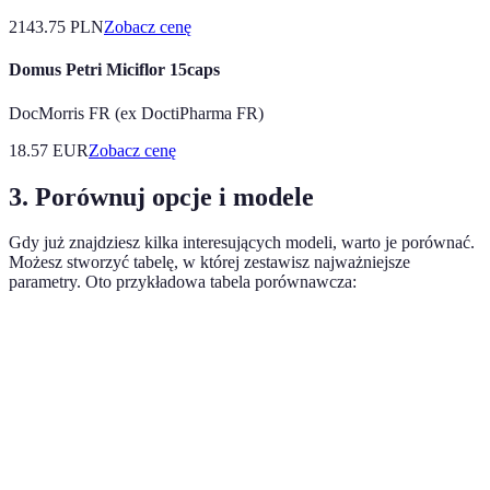
2143.75
PLN
Zobacz cenę
Domus Petri Miciflor 15caps
DocMorris FR (ex DoctiPharma FR)
18.57
EUR
Zobacz cenę
3. Porównuj opcje i modele
Gdy już znajdziesz kilka interesujących modeli, warto je porównać.
Możesz stworzyć tabelę, w której zestawisz najważniejsze
parametry. Oto przykładowa tabela porównawcza:
Kryterium
Model A
Model B
Model C
Klasa
A+++
A++
A+
energetyczna
Pojemność (kg)
8
6
9