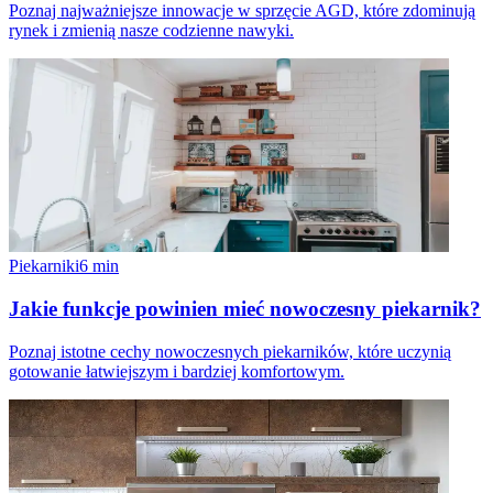
Poznaj najważniejsze innowacje w sprzęcie AGD, które zdominują
rynek i zmienią nasze codzienne nawyki.
Piekarniki
6
min
Jakie funkcje powinien mieć nowoczesny piekarnik?
Poznaj istotne cechy nowoczesnych piekarników, które uczynią
gotowanie łatwiejszym i bardziej komfortowym.