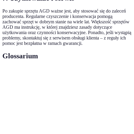
Po zakupie sprzętu AGD ważne jest, aby stosować się do zaleceń
producenta. Regularne czyszczenie i konserwacja pomogą
zachować sprzęt w dobrym stanie na wiele lat. Większość sprzętów
AGD ma instrukcję, w której znajdziesz zasady dotyczące
użytkowania oraz czynności konserwacyjne. Ponadto, jeśli wystąpią
problemy, skontaktuj się z serwisem obsługi klienta – z reguły ich
pomoc jest bezpłatna w ramach gwarancji.
Glossarium
Terme
Définition
Sprzęt gospodarstwa domowego, jak pralki,
AGD
lodówki, itp.
Klasa
Kategoria określająca efektywność energetyczną
energetyczna
urządzeń.
Przywiązanie technologii, ją zaawansowaną
Smart