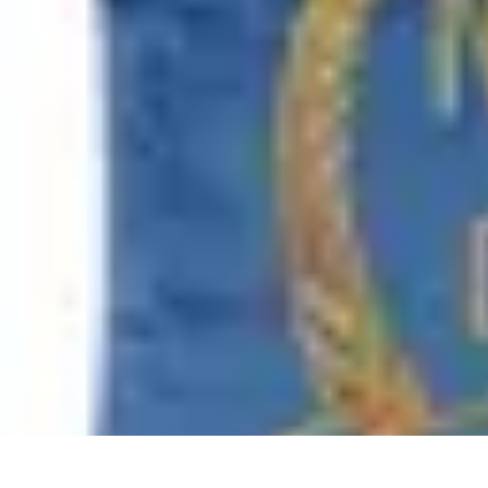
Sprzęt AGD Dom
Nowości AGD
Nowości i trendy
Porady
Piekarniki
Sprzęt AGD
Sprzęt AGD Dom