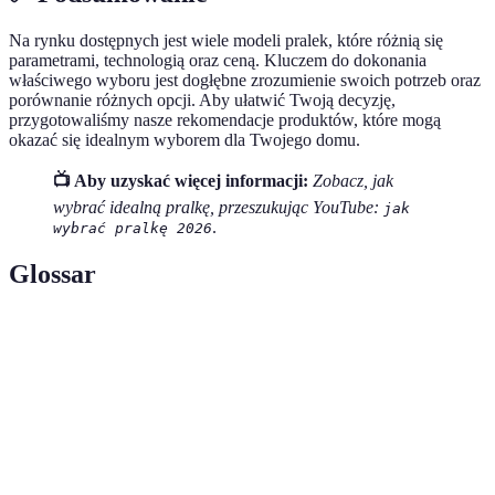
Na rynku dostępnych jest wiele modeli pralek, które różnią się
parametrami, technologią oraz ceną. Kluczem do dokonania
właściwego wyboru jest dogłębne zrozumienie swoich potrzeb oraz
porównanie różnych opcji. Aby ułatwić Twoją decyzję,
przygotowaliśmy nasze rekomendacje produktów, które mogą
okazać się idealnym wyborem dla Twojego domu.
📺 Aby uzyskać więcej informacji:
Zobacz, jak
wybrać idealną pralkę, przeszukując YouTube:
jak
.
wybrać pralkę 2026
Glossar
Terma
Definicja
Efekt
Klasa, która określa, jak efektywnie urządzenie
energetyczny
zużywa energię.
Pojemność
Matematyczna ilość ubrań, którą dana pralka jest
pralki
w stanie wyprać na raz.