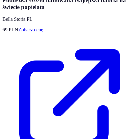
Poduszka 40x40 haftowana Najlepsza babcia na
świecie popielata
Bella Storia PL
69
PLN
Zobacz cenę