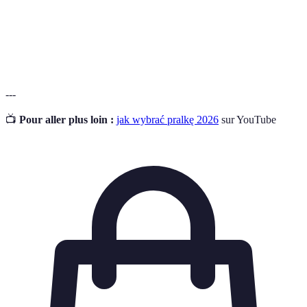
Technologia
Innowacyjne funkcje, które pralka wykorzystuje,
prania
by poprawić jakość prania.
---
📺
Pour aller plus loin :
jak wybrać pralkę 2026
sur YouTube