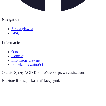
Navigation
Strona główna
Blog
Informacje
O nas
Kontakt
Informacje prawne
Polityka prywatności
©
2026
Sprzęt AGD Dom
.
Wszelkie prawa zastrzeżone.
Niektóre linki są linkami afiliacyjnymi.