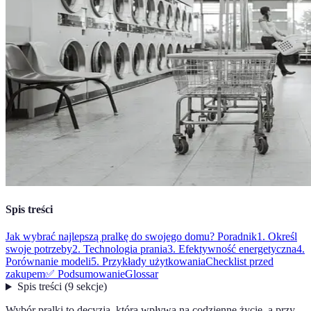
Spis treści
Jak wybrać najlepszą pralkę do swojego domu? Poradnik
1. Określ
swoje potrzeby
2. Technologia prania
3. Efektywność energetyczna
4.
Porównanie modeli
5. Przykłady użytkowania
Checklist przed
zakupem
✅ Podsumowanie
Glossar
Spis treści
(
9
sekcje
)
Wybór pralki to decyzja, która wpływa na codzienne życie, a przy