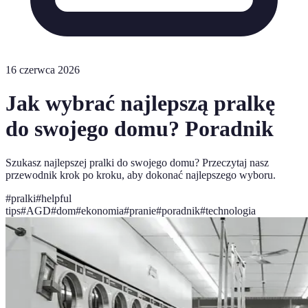
16 czerwca 2026
Jak wybrać najlepszą pralkę
do swojego domu? Poradnik
Szukasz najlepszej pralki do swojego domu? Przeczytaj nasz
przewodnik krok po kroku, aby dokonać najlepszego wyboru.
#
pralki
#
helpful
tips
#
AGD
#
dom
#
ekonomia
#
pranie
#
poradnik
#
technologia