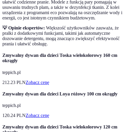
ułatwić codzienne pranie. Modele z funkcją pary pomagają w
usuwaniu trudnych plam, a także w dezynfekcji tkanin. Z kolei
urządzenia z programami eco pozwalają na oszczędzanie wody i
energii, co jest istotnym czynnikiem budżetowym.
💡 Opinie ekspertów:
Większość użytkowników zauważa, że
pralki z dodatkowymi funkcjami, takimi jak automatyczne
dozowanie detergentu, mogą znacząco zwiększyć efektywność
prania i ułatwić obsługę.
Zmywalny dywan dla dzieci Toska wielokolorowy 160 cm
okrągły
teppich.pl
212.23
PLN
Zobacz cenę
Zmywalny dywan dla dzieci Loya różowy 100 cm okrągły
teppich.pl
120.24
PLN
Zobacz cenę
Zmywalny dywan dla dzieci Toska wielokolorowy 120 cm