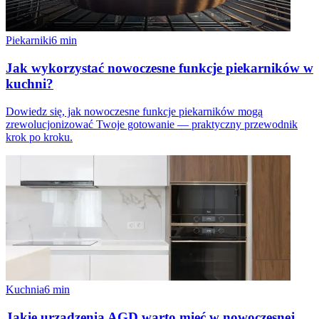
Piekarniki
6
min
Jak wykorzystać nowoczesne funkcje piekarników w
kuchni?
Dowiedz się, jak nowoczesne funkcje piekarników mogą
zrewolucjonizować Twoje gotowanie — praktyczny przewodnik
krok po kroku.
Kuchnia
6
min
Jakie urządzenia AGD warto mieć w nowoczesnej