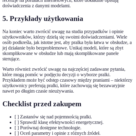
recenzje na portalach internetowych, które dokładnie opisują
doświadczenia z danymi modelami.
5. Przykłady użytkowania
Na koniec warto zwrócić uwagę na studia przypadków i opinie
użytkowników, którzy dzielą się swoimi doświadczeniami. Wiele
osób podkreśla, jak istotne jest, aby pralka była łatwa w obsłudze, a
jej działanie było bezproblemowe. Unikaj modeli, które są zbyt
skomplikowane w obsłudze lub mają skomplikowane panele
sterujące.
Warto również zwrócić uwagę na najczęściej zadawane pytania,
które mogą pomóc w podjęciu decyzji o wyborze pralki.
Przykładem może być odstęp czasowy między praniami – niektórzy
użytkownicy preferują pralki, które zachowują się bezawaryjnie
nawet po długim czasie nieużywania.
Checklist przed zakupem
[ ] Zastanów się nad pojemnością pralki.
[ ] Sprawdź klasę efektywności energetycznej.
[ ] Porównaj dostępne technologie.
[ ] Oceń parametry i opinie z różnych źródeł.