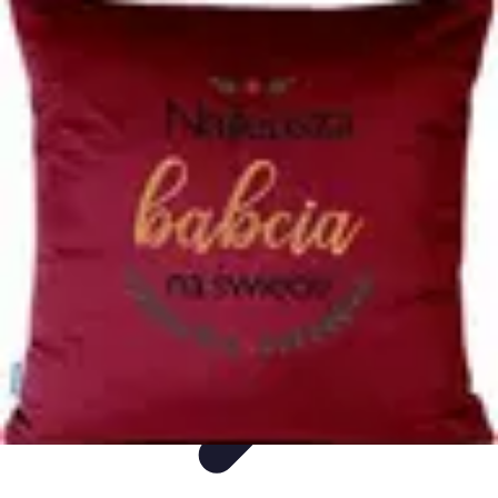
Sprzęt AGD Dom
Nowości AGD
Nowości i trendy
Porady
Piekarniki
Sprzęt AGD
Sprzęt AGD Dom