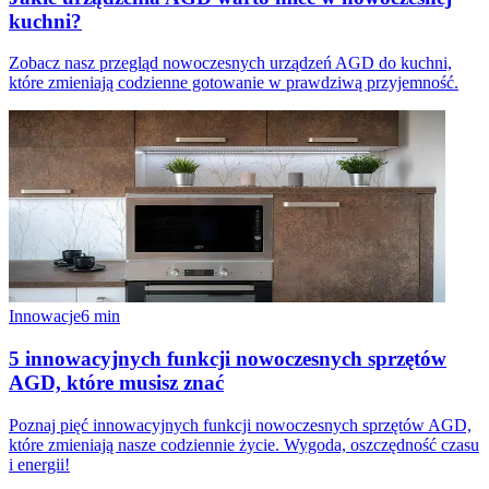
kuchni?
Zobacz nasz przegląd nowoczesnych urządzeń AGD do kuchni,
które zmieniają codzienne gotowanie w prawdziwą przyjemność.
Innowacje
6
min
5 innowacyjnych funkcji nowoczesnych sprzętów
AGD, które musisz znać
Poznaj pięć innowacyjnych funkcji nowoczesnych sprzętów AGD,
które zmieniają nasze codziennie życie. Wygoda, oszczędność czasu
i energii!