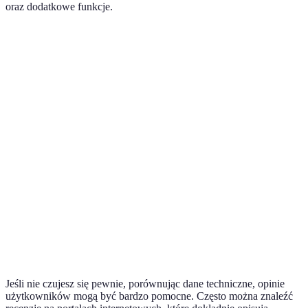
oraz dodatkowe funkcje.
Kryterium
Opcja A
Opcja B
Opcja C
Werdykt
Idealna dla
Pojemność
7 kg
8 kg
9 kg
dużych rodz
Klasa
Oszczędność
A++
A+++
A+
energetyczna
energii
Wybór dla
Funkcje
Tak
Tak
Nie
nowoczesny
dodatkowe
użytkownik
1200
1500
1000
Opcja
Cena
PLN
PLN
PLN
budżetowa
Jeśli nie czujesz się pewnie, porównując dane techniczne, opinie
użytkowników mogą być bardzo pomocne. Często można znaleźć