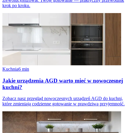
zrewolucjonizować Twoje gotowanie — praktyczny przewodnik
krok po kroku.
Kuchnia
6
min
Jakie urządzenia AGD warto mieć w nowoczesnej
kuchni?
Zobacz nasz przegląd nowoczesnych urządzeń AGD do kuchni,
które zmieniają codzienne gotowanie w prawdziwą przyjemność.