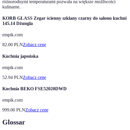
różnorodnymi temperaturami pozwala na większe możliwości
kulinarne.
KORB GLASS Zegar ścienny szklany czarny do salonu kuchni
145.14 Dżungla
empik.com
82.00
PLN
Zobacz cenę
Kuchnia japońska
empik.com
52.94
PLN
Zobacz cenę
Kuchnia BEKO FSE52020DWD
empik.com
999.00
PLN
Zobacz cenę
Glossar