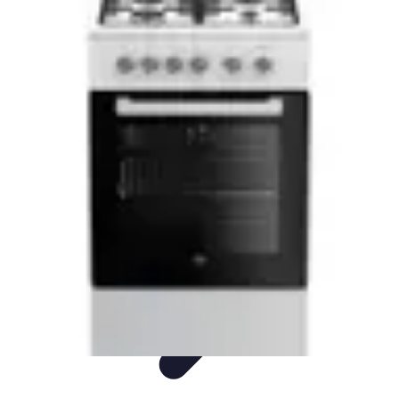
Sprzęt AGD Dom
Nowości AGD
Nowości i trendy
Porady
Piekarniki
Sprzęt AGD
Sprzęt AGD Dom