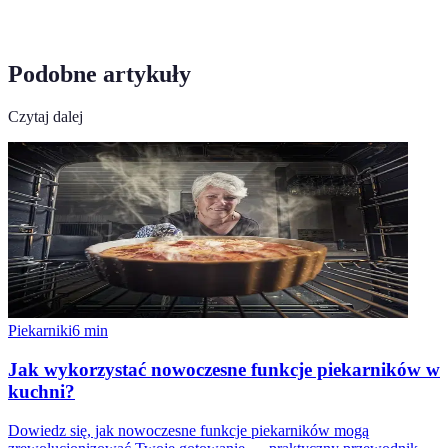
Podobne artykuły
Czytaj dalej
Piekarniki
6
min
Jak wykorzystać nowoczesne funkcje piekarników w
kuchni?
Dowiedz się, jak nowoczesne funkcje piekarników mogą