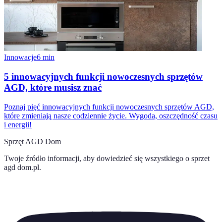
Innowacje
6
min
5 innowacyjnych funkcji nowoczesnych sprzętów
AGD, które musisz znać
Poznaj pięć innowacyjnych funkcji nowoczesnych sprzętów AGD,
które zmieniają nasze codziennie życie. Wygoda, oszczędność czasu
i energii!
Sprzęt AGD Dom
Twoje źródło informacji, aby dowiedzieć się wszystkiego o
sprzet
agd dom.pl
.