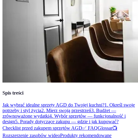
Spis treści
Jak wybrać idealne sprzęty AGD do Twojej kuchni?
1. Określ swoje
potrzeby i styl życia
2. Mierz swoją przestrzeń
3. Budżet —
zrównoważone wydatki
4. Wybór sprzętów — funkcjonalność i
design
5. Porady dotyczące zakupu — gdzie i jak kupować?
Checklist przed zakupem sprzętów AGD
✅ FAQ
Glossar
📺
Rozszerzenie zasobów wideo
Produkty rekomendowane