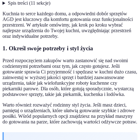
Spis treści
(
11
sekcje
)
Kuchnia to serce każdego domu, a odpowiedni dobór sprzętów
AGD jest kluczowy dla komfortu gotowania oraz funkcjonalności
przestrzeni. W artykule omówimy, jak krok po kroku wybrać
najlepsze urządzenia do Twojej kuchni, uwzględniając przestrzeń
oraz indywidualne potrzeby.
1. Określ swoje potrzeby i styl życia
Przed rozpoczęciem zakupów warto zastanowić się nad swoimi
codziennymi potrzebami oraz tym, jak często gotujesz. Jeśli
gotowanie sprawia Ci przyjemność i spędzasz w kuchni dużo czasu,
zainwestuj w wyższej jakości sprzęt i bardziej zaawansowane
urządzenia, takie jak wielofunkcyjne roboty kuchenne czy
piekarniki parowe. Dla osób, które gotują sporadycznie, wystarczą
podstawowe sprzęty, takie jak piekarnik, kuchenka i lodówka.
Warto również rozważyć rodzinny styl życia. Jeśli masz dzieci,
pamiętaj o urządzeniach, które ułatwią gotowanie szybkie i zdrowe
posiłki. Wśród popularnych opcji znajdziesz na przykład maszyny
do gotowania na parze, które zachowują wartości odżywcze potraw.