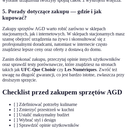
wybrane urządzenia tworzyły spójną całość z wystrojem wnętrza.
5. Porady dotyczące zakupu — gdzie i jak
kupować?
Zakupy sprzętów AGD warto robić zarówno w sklepach
stacjonarnych, jak i internetowych. W sklepach stacjonarnych masz
szansę obejrzeć urządzenia na żywo i skonsultować się z
profesjonalnymi doradcami, natomiast w internecie często
znajdziesz lepsze ceny oraz oferty z dostawą do domu.
Zanim dokonać zakupu, przeczytaj opinie innych użytkowników
oraz sprawdź testy porównawcze, które znajdziesz na stronach
takich jak
UFC-Que Choisir
czy
Les Numériques
. Zwróć też
uwagę na długość gwarancji, co jest bardzo istotne, zwłaszcza przy
droższym sprzęcie.
Checklist przed zakupem sprzętów AGD
[ ] Zdefiniować potrzeby kulinarne
[ ] Zmierzyć przestrzeń w kuchni
[ ] Ustalić maksymalny budżet
[ ] Wybrać styl i design
[ ] Sprawdzić opinie użytkowników