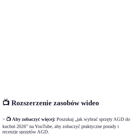
Terme
Définition
Sprzęt AGD to urządzenia, które wspomagają
AGD
codzienne czynności związane z gotowaniem i
przechowywaniem żywności.
Odnosi się do efektywnego wykorzystania energii
Efektywność
przez sprzęty, co prowadzi do oszczędności i
energetyczna
mniejszego wpływu na środowisko.
Design
Styl i estetyka aranżacji kuchni, obejmujący
kuchni
kolory, materiały i kształty.
📺 Rozszerzenie zasobów wideo
>
📺 Aby zobaczyć więcej:
Poszukaj „jak wybrać sprzęty AGD do
kuchni 2026” na YouTube, aby zobaczyć praktyczne porady i
recenzje sprzętów AGD.