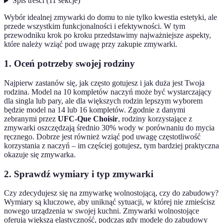
Spis treści
(
11
sekcje
)
Wybór idealnej zmywarki do domu to nie tylko kwestia estetyki, ale
przede wszystkim funkcjonalności i efektywności. W tym
przewodniku krok po kroku przedstawimy najważniejsze aspekty,
które należy wziąć pod uwagę przy zakupie zmywarki.
1. Oceń potrzeby swojej rodziny
Najpierw zastanów się, jak często gotujesz i jak duża jest Twoja
rodzina. Model na 10 kompletów naczyń może być wystarczający
dla singla lub pary, ale dla większych rodzin lepszym wyborem
będzie model na 14 lub 16 kompletów. Zgodnie z danymi
zebranymi przez
UFC-Que Choisir
, rodziny korzystające z
zmywarki oszczędzają średnio 30% wody w porównaniu do mycia
ręcznego. Dobrze jest również wziąć pod uwagę częstotliwość
korzystania z naczyń – im częściej gotujesz, tym bardziej praktyczna
okazuje się zmywarka.
2. Sprawdź wymiary i typ zmywarki
Czy zdecydujesz się na zmywarkę wolnostojącą, czy do zabudowy?
Wymiary są kluczowe, aby uniknąć sytuacji, w której nie zmieścisz
nowego urządzenia w swojej kuchni. Zmywarki wolnostojące
oferują większą elastyczność, podczas gdy modele do zabudowy