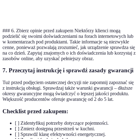
Zasu
Cena
1499 PLN
1699 PLN
1399 PLN
model
poró
### 6. Zbierz opinie przed zakupem Niektórzy klienci mogą
podzielić się swoimi doświadczeniami na forach internetowych lub
w komentarzach pod produktami. Takie informacje są niezwykle
cenne, ponieważ pozwalają zrozumieć, jak urządzenie sprawdza się
na co dzień. Zapytaj znajomych o ich doświadczenia lub korzystaj z
zasobów online, aby uzyskać pełniejszy obraz.
7. Przeczytaj instrukcję i sprawdź zasady gwarancji
Tuż przed podjęciem ostatecznej decyzji nie zapomnij zapoznać się
z instrukcją obsługi. Sprawdzaj także warunki gwarancji – dłuższe
okresy gwarancyjne mogą świadczyć o lepszej jakości produktu.
Większość producentów oferuje gwarancję od 2 do 5 lat.
Checklist przed zakupem:
[ ] Zidentyfikuj potrzeby dotyczące pojemności.
[ ] Zmierz dostępną przestrzeń w kuchni.
[ ] Sprawdź klasę efektywności energetycznej.