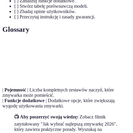
[ ] Zanalizuj funkcje dodatkowe.
[ ] Stwórz tabelę porównawczą modeli.
[ ] Zbadaj opinie użytkowników.
[ ] Przeczytaj instrukcję i zasady gwarancji.
Glossary
Terma
Definicja
Klasa
System klasyfikacji mówiący o efektywności
energetyczna
zużycia energii przez urządzenie.
|
Pojemność
| Liczba kompletnych zestawów naczyń, które
zmywarka może pomieścić.
|
Funkcje dodatkowe
| Dodatkowe opcje, które zwiększają
wygodę użytkowania zmywarki.
📺 Aby poszerzyć swoją wiedzę:
Zobacz filmik
zatytułowany "Jak wybrać najlepszą zmywarkę 2026",
który zawiera praktyczne porady. Wyszukaj na