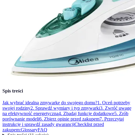
Spis treści
Jak wybrać idealną zmywarkę do swojego domu?
1. Oceń potrzeby
swojej rodziny
2. Sprawdź wymiary i typ zmywarki
3. Zwróć uwagę
na efektywność energetyczną
4. Zbadaj funkcje dodatkowe
5. Zrób
porównanie modeli
6. Zbierz opinie przed zakupem
7. Przeczytaj
instrukcję i sprawdź zasady gwarancji
Checklist przed
zakupem:
Glossary
FAQ