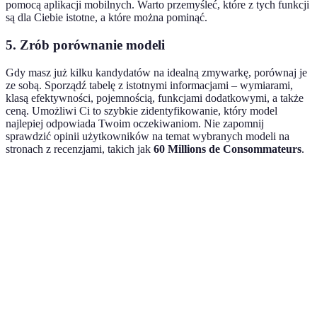
pomocą aplikacji mobilnych. Warto przemyśleć, które z tych funkcji
są dla Ciebie istotne, a które można pominąć.
5. Zrób porównanie modeli
Gdy masz już kilku kandydatów na idealną zmywarkę, porównaj je
ze sobą. Sporządź tabelę z istotnymi informacjami – wymiarami,
klasą efektywności, pojemnością, funkcjami dodatkowymi, a także
ceną. Umożliwi Ci to szybkie zidentyfikowanie, który model
najlepiej odpowiada Twoim oczekiwaniom. Nie zapomnij
sprawdzić opinii użytkowników na temat wybranych modeli na
stronach z recenzjami, takich jak
60 Millions de Consommateurs
.
Kryteria
Model A
Model B
Model C
Werd
12
14
16
Model
Pojemność
kompletów
kompletów
kompletów
najle
Klasa
Model
A++
A+++
A++
energetyczna
najef