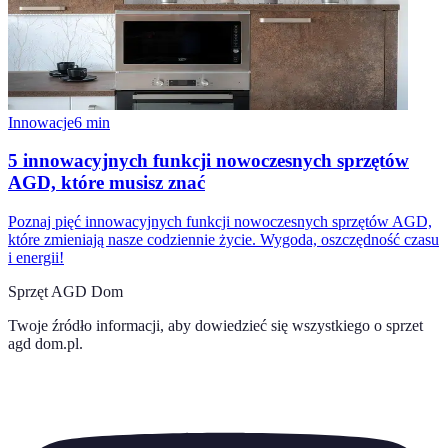
Innowacje
6
min
5 innowacyjnych funkcji nowoczesnych sprzętów
AGD, które musisz znać
Poznaj pięć innowacyjnych funkcji nowoczesnych sprzętów AGD,
które zmieniają nasze codziennie życie. Wygoda, oszczędność czasu
i energii!
Sprzęt AGD Dom
Twoje źródło informacji, aby dowiedzieć się wszystkiego o
sprzet
agd dom.pl
.