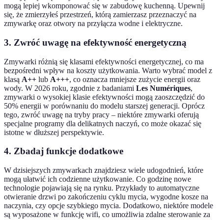
mogą lepiej wkomponować się w zabudowę kuchenną. Upewnij
się, że zmierzyłeś przestrzeń, którą zamierzasz przeznaczyć na
zmywarkę oraz otwory na przyłącza wodne i elektryczne.
3. Zwróć uwagę na efektywność energetyczną
Zmywarki różnią się klasami efektywności energetycznej, co ma
bezpośredni wpływ na koszty użytkowania. Warto wybrać model z
klasą
A++
lub
A+++
, co oznacza mniejsze zużycie energii oraz
wody. W 2026 roku, zgodnie z badaniami
Les Numériques
,
zmywarki o wysokiej klasie efektywności mogą zaoszczędzić do
50% energii w porównaniu do modelu starszej generacji. Oprócz
tego, zwróć uwagę na tryby pracy – niektóre zmywarki oferują
specjalne programy dla delikatnych naczyń, co może okazać się
istotne w dłuższej perspektywie.
4. Zbadaj funkcje dodatkowe
W dzisiejszych zmywarkach znajdziesz wiele udogodnień, które
mogą ułatwić ich codzienne użytkowanie. Co godzinę nowe
technologie pojawiają się na rynku. Przykłady to automatyczne
otwieranie drzwi po zakończeniu cyklu mycia, wygodne kosze na
naczynia, czy opcje szybkiego mycia. Dodatkowo, niektóre modele
są wyposażone w funkcję wifi, co umożliwia zdalne sterowanie za