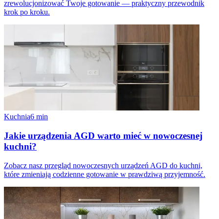
zrewolucjonizować Twoje gotowanie — praktyczny przewodnik
krok po kroku.
Kuchnia
6
min
Jakie urządzenia AGD warto mieć w nowoczesnej
kuchni?
Zobacz nasz przegląd nowoczesnych urządzeń AGD do kuchni,
które zmieniają codzienne gotowanie w prawdziwą przyjemność.