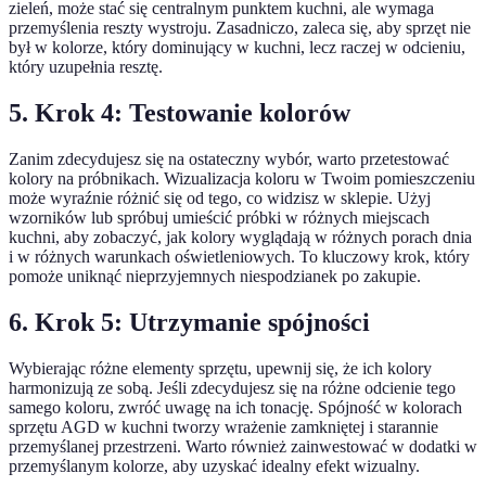
zieleń, może stać się centralnym punktem kuchni, ale wymaga
przemyślenia reszty wystroju. Zasadniczo, zaleca się, aby sprzęt nie
był w kolorze, który dominujący w kuchni, lecz raczej w odcieniu,
który uzupełnia resztę.
5. Krok 4: Testowanie kolorów
Zanim zdecydujesz się na ostateczny wybór, warto przetestować
kolory na próbnikach. Wizualizacja koloru w Twoim pomieszczeniu
może wyraźnie różnić się od tego, co widzisz w sklepie. Użyj
wzorników lub spróbuj umieścić próbki w różnych miejscach
kuchni, aby zobaczyć, jak kolory wyglądają w różnych porach dnia
i w różnych warunkach oświetleniowych. To kluczowy krok, który
pomoże uniknąć nieprzyjemnych niespodzianek po zakupie.
6. Krok 5: Utrzymanie spójności
Wybierając różne elementy sprzętu, upewnij się, że ich kolory
harmonizują ze sobą. Jeśli zdecydujesz się na różne odcienie tego
samego koloru, zwróć uwagę na ich tonację. Spójność w kolorach
sprzętu AGD w kuchni tworzy wrażenie zamkniętej i starannie
przemyślanej przestrzeni. Warto również zainwestować w dodatki w
przemyślanym kolorze, aby uzyskać idealny efekt wizualny.