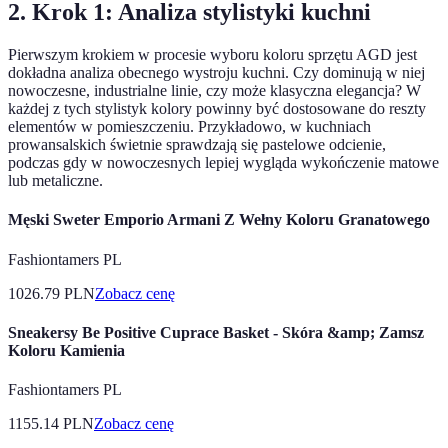
2. Krok 1: Analiza stylistyki kuchni
Pierwszym krokiem w procesie wyboru koloru sprzętu AGD jest
dokładna analiza obecnego wystroju kuchni. Czy dominują w niej
nowoczesne, industrialne linie, czy może klasyczna elegancja? W
każdej z tych stylistyk kolory powinny być dostosowane do reszty
elementów w pomieszczeniu. Przykładowo, w kuchniach
prowansalskich świetnie sprawdzają się pastelowe odcienie,
podczas gdy w nowoczesnych lepiej wygląda wykończenie matowe
lub metaliczne.
Męski Sweter Emporio Armani Z Wełny Koloru Granatowego
Fashiontamers PL
1026.79
PLN
Zobacz cenę
Sneakersy Be Positive Cuprace Basket - Skóra &amp; Zamsz
Koloru Kamienia
Fashiontamers PL
1155.14
PLN
Zobacz cenę