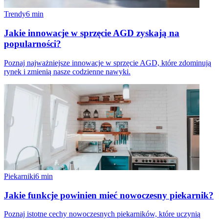
Trendy
6
min
Jakie innowacje w sprzęcie AGD zyskają na
popularności?
Poznaj najważniejsze innowacje w sprzęcie AGD, które zdominują
rynek i zmienią nasze codzienne nawyki.
Piekarniki
6
min
Jakie funkcje powinien mieć nowoczesny piekarnik?
Poznaj istotne cechy nowoczesnych piekarników, które uczynią