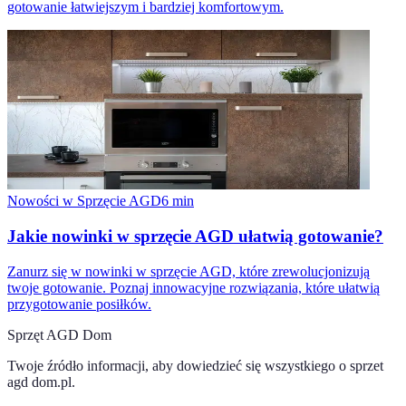
gotowanie łatwiejszym i bardziej komfortowym.
Nowości w Sprzęcie AGD
6
min
Jakie nowinki w sprzęcie AGD ułatwią gotowanie?
Zanurz się w nowinki w sprzęcie AGD, które zrewolucjonizują
twoje gotowanie. Poznaj innowacyjne rozwiązania, które ułatwią
przygotowanie posiłków.
Sprzęt AGD Dom
Twoje źródło informacji, aby dowiedzieć się wszystkiego o
sprzet
agd dom.pl
.