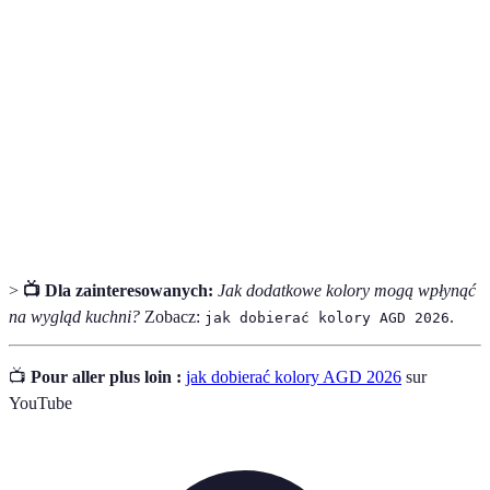
Paleta
Zestawienie kolorów, które są ze sobą harmonijne i są
kolorów
używane w procesie projektowania wnętrz.
Różnica w kolorze w zależności od jego jasności i
Odcień
nasycenia.
Zasada projektowania polegająca na zachowaniu
Spójność
jednolitości w użyciu kolorów i tekstur.
>
📺 Dla zainteresowanych:
Jak dodatkowe kolory mogą wpłynąć
na wygląd kuchni?
Zobacz:
.
jak dobierać kolory AGD 2026
📺
Pour aller plus loin :
jak dobierać kolory AGD 2026
sur
YouTube