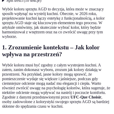
Spis treści
(
10
sekcje
)
Wybór koloru sprzętu AGD to decyzja, która może w znaczący
sposób wpłynąć na wystrój kuchni. Obecnie, w 2026 roku,
projektowanie kuchni łączy estetykę z funkcjonalnością, a kolor
sprzętu AGD staje się kluczowym elementem tego procesu. W
artykule omówimy, jak skutecznie wybrać kolor, który będzie
harmonizował z wnętrzem oraz na co zwrócić uwagę przy tym
wyborze.
1. Zrozumienie kontekstu – Jak kolor
wpływa na przestrzeń?
Wybór koloru musi być zgodny z całym wystrojem kuchni. A
zatem, zanim dokonasz wyboru, zrozum jak kolory działają w
przestrzeni. Na przykład, jasne kolory mogą sprawić, że
pomieszczenie wydaje się większe i jaśniejsze, podczas gdy
ciemniejsze odcienie mogą nadać mu elegancji i ciepła. Warto
również zwrócić uwagę na psychologię kolorów, która sugeruje, że
niektóre odcienie mogą wpływać na nastrój i poczucie komfortu.
Zgodnie z danymi przedstawionymi przez
UFC-Que Choisir
,
osoby zadowolone z kolorystyki swojego sprzętu AGD są bardziej
skłonne do spędzania czasu w kuchni.