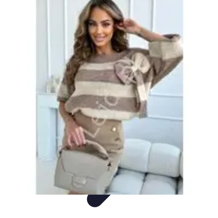
Sprzęt AGD Dom
Nowości AGD
Nowości i trendy
Porady
Piekarniki
Sprzęt AGD
Sprzęt AGD Dom