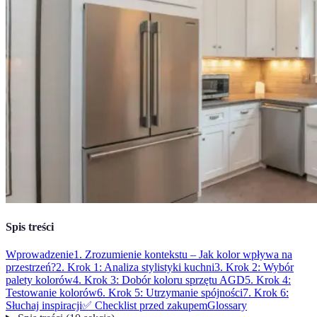
Spis treści
Wprowadzenie
1. Zrozumienie kontekstu – Jak kolor wpływa na
przestrzeń?
2. Krok 1: Analiza stylistyki kuchni
3. Krok 2: Wybór
palety kolorów
4. Krok 3: Dobór koloru sprzętu AGD
5. Krok 4:
Testowanie kolorów
6. Krok 5: Utrzymanie spójności
7. Krok 6:
Słuchaj inspiracji
✅ Checklist przed zakupem
Glossary