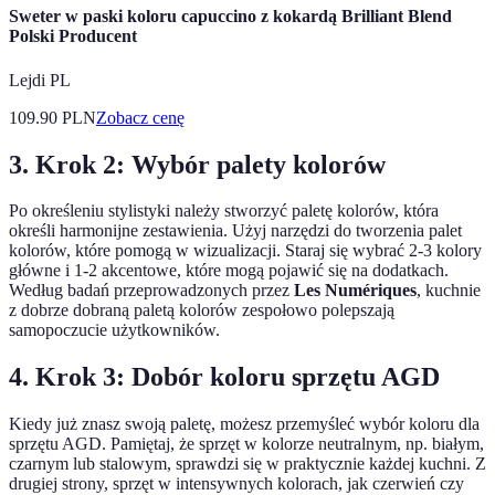
Sweter w paski koloru capuccino z kokardą Brilliant Blend
Polski Producent
Lejdi PL
109.90
PLN
Zobacz cenę
3. Krok 2: Wybór palety kolorów
Po określeniu stylistyki należy stworzyć paletę kolorów, która
określi harmonijne zestawienia. Użyj narzędzi do tworzenia palet
kolorów, które pomogą w wizualizacji. Staraj się wybrać 2-3 kolory
główne i 1-2 akcentowe, które mogą pojawić się na dodatkach.
Według badań przeprowadzonych przez
Les Numériques
, kuchnie
z dobrze dobraną paletą kolorów zespołowo polepszają
samopoczucie użytkowników.
4. Krok 3: Dobór koloru sprzętu AGD
Kiedy już znasz swoją paletę, możesz przemyśleć wybór koloru dla
sprzętu AGD. Pamiętaj, że sprzęt w kolorze neutralnym, np. białym,
czarnym lub stalowym, sprawdzi się w praktycznie każdej kuchni. Z
drugiej strony, sprzęt w intensywnych kolorach, jak czerwień czy