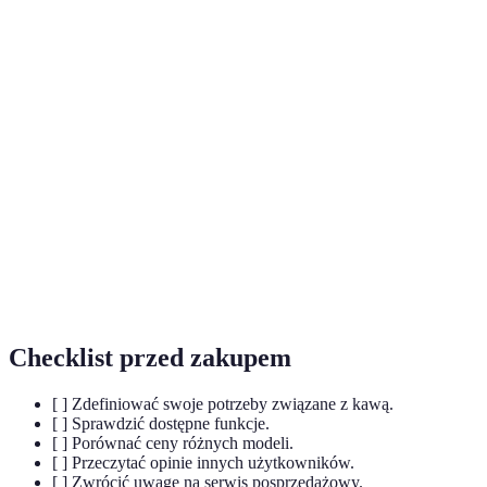
Terme
Définition
Expres do
Urządzenie służące do parzenia kawy z
kawy
wykorzystaniem różnych metod.
Młynek do
Urządzenie służące do mielenia ziaren kawy na
kawy
proszek.
Możliwość ustawienia urządzenia do działania
Funkcje
w określonych godzinach lub pod określone
programowalne
parametry.
Checklist przed zakupem
[ ] Zdefiniować swoje potrzeby związane z kawą.
[ ] Sprawdzić dostępne funkcje.
[ ] Porównać ceny różnych modeli.
[ ] Przeczytać opinie innych użytkowników.
[ ] Zwrócić uwagę na serwis posprzedażowy.