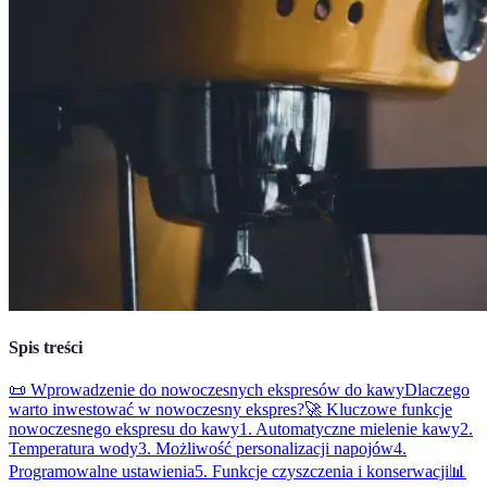
Spis treści
📜 Wprowadzenie do nowoczesnych ekspresów do kawy
Dlaczego
warto inwestować w nowoczesny ekspres?
🚀 Kluczowe funkcje
nowoczesnego ekspresu do kawy
1. Automatyczne mielenie kawy
2.
Temperatura wody
3. Możliwość personalizacji napojów
4.
Programowalne ustawienia
5. Funkcje czyszczenia i konserwacji
📊