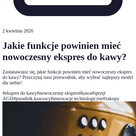
2 kwietnia 2026
Jakie funkcje powinien mieć
nowoczesny ekspres do kawy?
Zastanawiasz się, jakie funkcje powinien mieć nowoczesny ekspres
do kawy? Przeczytaj nasz przewodnik, aby wybrać najlepszy model
dla siebie!
#
ekspres do kawy
#
nowoczesny ekspres
#
kawa
#
sprzęt
AGD
#
poradnik kawowy
#
innowacje technologiczne
#
zakupy