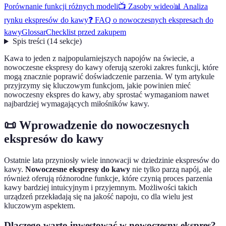
Porównanie funkcji różnych modeli
📺 Zasoby wideo
📊 Analiza
rynku ekspresów do kawy
❓ FAQ o nowoczesnych ekspresach do
kawy
Glossar
Checklist przed zakupem
Spis treści
(
14
sekcje
)
Kawa to jeden z najpopularniejszych napojów na świecie, a
nowoczesne ekspresy do kawy oferują szeroki zakres funkcji, które
mogą znacznie poprawić doświadczenie parzenia. W tym artykule
przyjrzymy się kluczowym funkcjom, jakie powinien mieć
nowoczesny ekspres do kawy, aby sprostać wymaganiom nawet
najbardziej wymagających miłośników kawy.
📜 Wprowadzenie do nowoczesnych
ekspresów do kawy
Ostatnie lata przyniosły wiele innowacji w dziedzinie ekspresów do
kawy.
Nowoczesne ekspresy do kawy
nie tylko parzą napój, ale
również oferują różnorodne funkcje, które czynią proces parzenia
kawy bardziej intuicyjnym i przyjemnym. Możliwości takich
urządzeń przekładają się na jakość napoju, co dla wielu jest
kluczowym aspektem.
Dlaczego warto inwestować w nowoczesny ekspres?