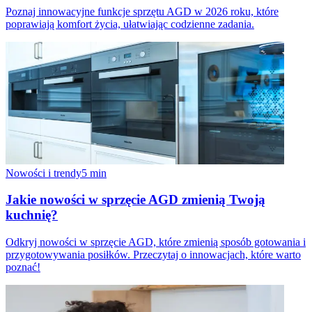
Poznaj innowacyjne funkcje sprzętu AGD w 2026 roku, które
poprawiają komfort życia, ułatwiając codzienne zadania.
Nowości i trendy
5
min
Jakie nowości w sprzęcie AGD zmienią Twoją
kuchnię?
Odkryj nowości w sprzęcie AGD, które zmienią sposób gotowania i
przygotowywania posiłków. Przeczytaj o innowacjach, które warto
poznać!