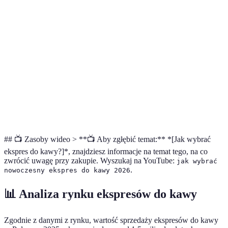
Sta
Personalizacja
Tak
Tak
Tak
now
napojów
mod
Programowalne
Wyg
Tak
Tak
Tak
ustawienia
pole
Funkcje
Waż
Tak
Nie
Tak
czyszczenia
kons
## 📺 Zasoby wideo > **📺 Aby zgłębić temat:** *[Jak wybrać
ekspres do kawy?]*, znajdziesz informacje na temat tego, na co
zwrócić uwagę przy zakupie. Wyszukaj na YouTube:
jak wybrać
.
nowoczesny ekspres do kawy 2026
📊 Analiza rynku ekspresów do kawy
Zgodnie z danymi z rynku, wartość sprzedaży ekspresów do kawy