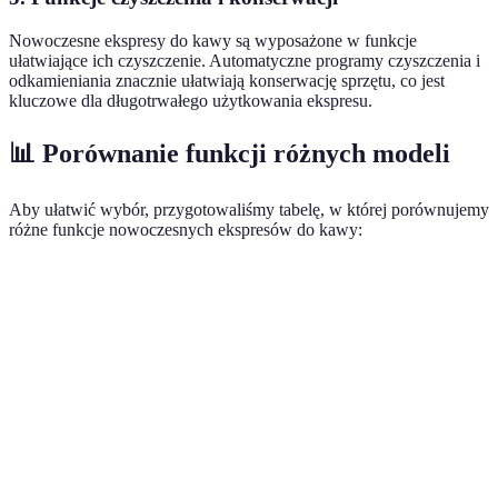
Nowoczesne ekspresy do kawy są wyposażone w funkcje
ułatwiające ich czyszczenie. Automatyczne programy czyszczenia i
odkamieniania znacznie ułatwiają konserwację sprzętu, co jest
kluczowe dla długotrwałego użytkowania ekspresu.
📊 Porównanie funkcji różnych modeli
Aby ułatwić wybór, przygotowaliśmy tabelę, w której porównujemy
różne funkcje nowoczesnych ekspresów do kawy:
Kryterium
Ekspres A
Ekspres B
Ekspres C
Wer
War
Automatyczne
Tak
Nie
Tak
dla 
mielenie
kaw
Przy
Regulacja
Tak
Tak
Nie
przy
temperatury
met