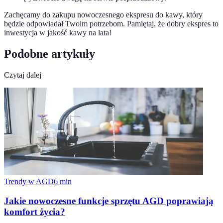
Zachęcamy do zakupu nowoczesnego ekspresu do kawy, który
będzie odpowiadał Twoim potrzebom. Pamiętaj, że dobry ekspres to
inwestycja w jakość kawy na lata!
Podobne artykuły
Czytaj dalej
Trendy w AGD
6
min
Jakie nowoczesne funkcje sprzętu AGD poprawiają
komfort życia?