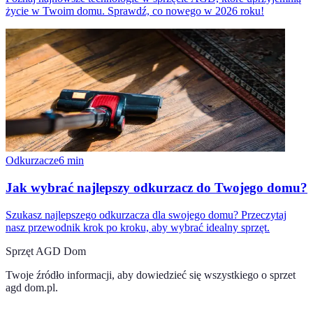
życie w Twoim domu. Sprawdź, co nowego w 2026 roku!
Odkurzacze
6
min
Jak wybrać najlepszy odkurzacz do Twojego domu?
Szukasz najlepszego odkurzacza dla swojego domu? Przeczytaj
nasz przewodnik krok po kroku, aby wybrać idealny sprzęt.
Sprzęt AGD Dom
Twoje źródło informacji, aby dowiedzieć się wszystkiego o
sprzet
agd dom.pl
.