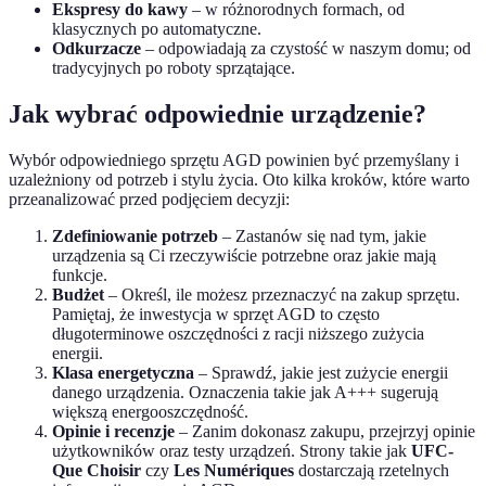
Ekspresy do kawy
– w różnorodnych formach, od
klasycznych po automatyczne.
Odkurzacze
– odpowiadają za czystość w naszym domu; od
tradycyjnych po roboty sprzątające.
Jak wybrać odpowiednie urządzenie?
Wybór odpowiedniego sprzętu AGD powinien być przemyślany i
uzależniony od potrzeb i stylu życia. Oto kilka kroków, które warto
przeanalizować przed podjęciem decyzji:
Zdefiniowanie potrzeb
– Zastanów się nad tym, jakie
urządzenia są Ci rzeczywiście potrzebne oraz jakie mają
funkcje.
Budżet
– Określ, ile możesz przeznaczyć na zakup sprzętu.
Pamiętaj, że inwestycja w sprzęt AGD to często
długoterminowe oszczędności z racji niższego zużycia
energii.
Klasa energetyczna
– Sprawdź, jakie jest zużycie energii
danego urządzenia. Oznaczenia takie jak A+++ sugerują
większą energooszczędność.
Opinie i recenzje
– Zanim dokonasz zakupu, przejrzyj opinie
użytkowników oraz testy urządzeń. Strony takie jak
UFC-
Que Choisir
czy
Les Numériques
dostarczają rzetelnych