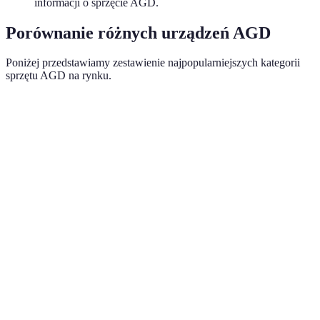
informacji o sprzęcie AGD.
Porównanie różnych urządzeń AGD
Poniżej przedstawiamy zestawienie najpopularniejszych kategorii
sprzętu AGD na rynku.
Typ urządzenia
Przykład produktów
Kluczowe funkcje
System no frost,
Lodówki
Samsung, Bosch
wysoka klasa
energetyczna
Programy prania,
Pralki
LG, Whirlpool
różne pojemności
Klasa A, różne
Zmywarki
Siemens, Electrolux
programy
zmywania