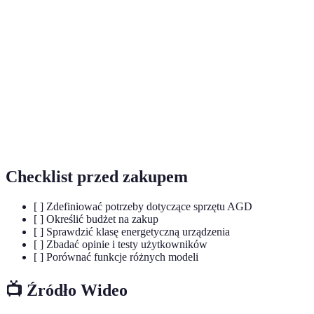
Urządzenia niezbędne do funkcjonowania
Sprzęt AGD
gospodarstwa domowego.
Klasa
Oznaczenie efektywności zużycia energii przez
energetyczna
urządzenie.
Umożliwienie urządzeniom samodzielne
Automatyzacja
wykonywanie zadań.
Checklist przed zakupem
[ ] Zdefiniować potrzeby dotyczące sprzętu AGD
[ ] Określić budżet na zakup
[ ] Sprawdzić klasę energetyczną urządzenia
[ ] Zbadać opinie i testy użytkowników
[ ] Porównać funkcje różnych modeli
📺 Źródło Wideo