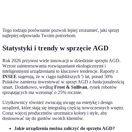
Funkcja
Odkurzacze
Dyson, iRobot
automatycznego
sprzątania
Tego rodzaju porównanie pozwoli lepiej zrozumieć, jaki sprzęt
najlepiej odpowiada Twoim potrzebom.
Statystyki i trendy w sprzęcie AGD
Rok 2026 przynosi wiele innowacji w dziedzinie sprzętu AGD.
Wzrost zainteresowania rozwiązaniami ekologicznymi i
inteligentnymi urządzeniami to kluczowe tendencje. Raporty z
INSEE
sugerują, że w ciągu najbliższych 5 lat, ponad 50%
Polaków zamierza inwestować w sprzęt AGD z funkcjonalnością
smart. Dodatkowo, według
Frost & Sullivan
, rynek robotów
sprzątających ma wzrosnąć o 25% rocznie.
Użytkownicy również zwracają uwagę na estetykę i design
urządzeń, które stają się integralną częścią nowoczesnych wnętrz.
Coraz więcej producentów urozmaica kolory i style, aby
dostosować się do gustów swoich klientów.
Jakie urządzenia można zaliczyć do sprzętu AGD?