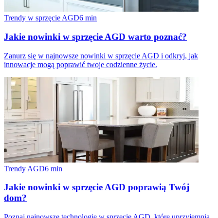
Trendy w sprzęcie AGD
6
min
Jakie nowinki w sprzęcie AGD warto poznać?
Zanurz się w najnowsze nowinki w sprzęcie AGD i odkryj, jak
innowacje mogą poprawić twoje codzienne życie.
Trendy AGD
6
min
Jakie nowinki w sprzęcie AGD poprawią Twój
dom?
Poznaj najnowsze technologie w sprzęcie AGD, które uprzyjemnią