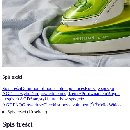
Spis treści
Spis treści
Definition of household appliances
Rodzaje sprzętu
AGD
Jak wybrać odpowiednie urządzenie?
Porównanie różnych
urządzeń AGD
Statystyki i trendy w sprzęcie
AGD
FAQ
Glossariusz
Checklist przed zakupem
📺 Źródło Wideo
Spis treści
(
10
sekcje
)
Spis treści