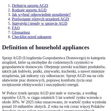
Definicja sprzętu AGD
Rodzaje sprzętu AGD
Jak wybrać odpowiednie urządzenie?
Porównanie różnych urządzeń AGD
Statystyki i trendy w sprzęcie AGD
FAQ
Glossariusz
Checklist przed zakupem
Definition of household appliances
Sprzęt AGD (Urządzenia Gospodarstwa Domowego) to kategoria
urządzeń, które są niezbędne do codziennych czynności w
gospodarstwie domowym. Obejmuje szeroki wachlarz produktów,
takich jak lodówki, pralki, zmywarki, kuchenki, a nawet mniejsze
urządzenia, jak miksery czy odkurzacze. Sprzęt AGD ma na celu
ułatwienie prac domowych, poprawę komfortu życia oraz
zwiększenie efektywności i oszczędności energii.
W Polsce rynek sprzętu AGD jest stale w rozwoju, a według
raportów GUS, w ciągu ostatnich 5 lat wartość rynku wzrosła o
około 30%. W 2025 roku oszacowano, że wartość rynku wyniosła
ponad 10 miliardów złotych. Z roku na rok coraz więcej Polaków
decyduje się na zakup nowoczesnych i energooszczędnych