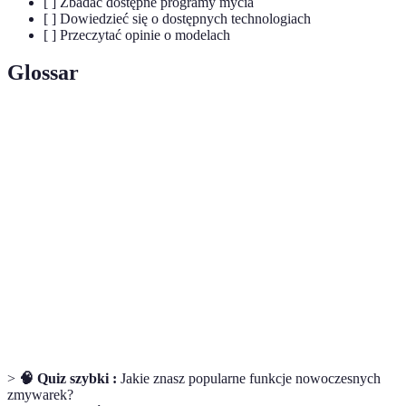
[ ] Zbadać dostępne programy mycia
[ ] Dowiedzieć się o dostępnych technologiach
[ ] Przeczytać opinie o modelach
Glossar
Terme
Définition
Programy
Specjalne cykle mycia dostosowane do różnych
mycia
typów zabrudzeń i naczyń.
Efektywność
Miara, jak efektywnie urządzenie zużywa energię
energetyczna
w stosunku do wyników.
Filtracja
Proces oczyszczania wody używanej do mycia
woda
naczyń, by poprawić efektywność zmywania.
>
🧠 Quiz szybki :
Jakie znasz popularne funkcje nowoczesnych
zmywarek?