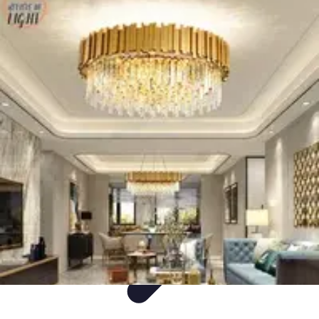
Sprzęt AGD Dom
Nowości AGD
Nowości i trendy
Porady
Piekarniki
Sprzęt AGD
Sprzęt AGD Dom