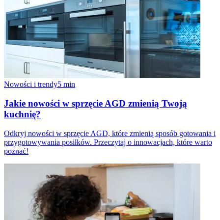
Nowości i trendy
5
min
Jakie nowości w sprzęcie AGD zmienią Twoją
kuchnię?
Odkryj nowości w sprzęcie AGD, które zmienią sposób gotowania i
przygotowywania posiłków. Przeczytaj o innowacjach, które warto
poznać!