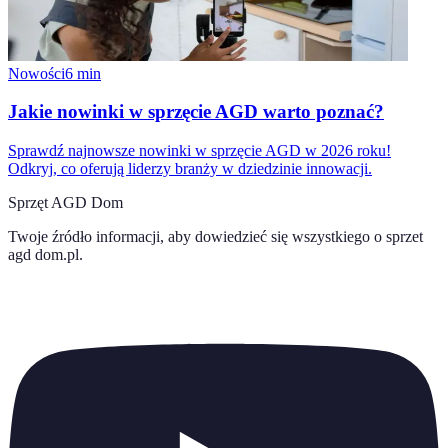
Nowości
6
min
Jakie nowinki w sprzęcie AGD warto poznać?
Sprawdź najnowsze nowinki w sprzęcie AGD w 2026 roku!
Odkryj, co oferują liderzy branży w dziedzinie innowacji.
Sprzęt AGD Dom
Twoje źródło informacji, aby dowiedzieć się wszystkiego o
sprzet
agd dom.pl
.