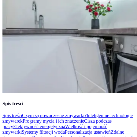
Spis treści
Spis treści
Czym są nowoczesne zmywarki?
Inteligentne technologie
zmywarek
Programy mycia i ich znaczenie
Cisza podczas
pracy
Efektywność energetyczna
Wielkość i pojemność
zmywarki
Systemy filtracji woda
Personalizacja ustawień
Zdalne