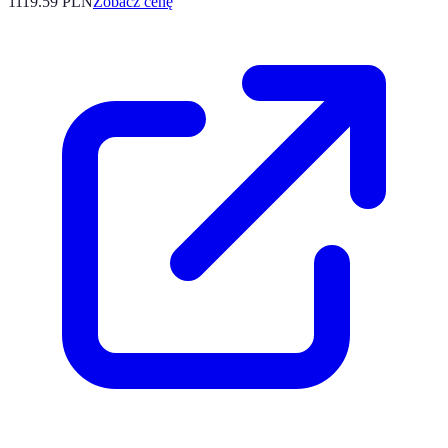
1119.59
PLN
Zobacz cenę