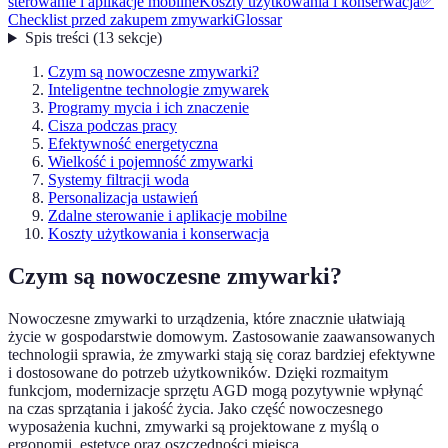
sterowanie i aplikacje mobilne
Koszty użytkowania i konserwacja
✅
Checklist przed zakupem zmywarki
Glossar
Spis treści
(
13
sekcje
)
Czym są nowoczesne zmywarki?
Inteligentne technologie zmywarek
Programy mycia i ich znaczenie
Cisza podczas pracy
Efektywność energetyczna
Wielkość i pojemność zmywarki
Systemy filtracji woda
Personalizacja ustawień
Zdalne sterowanie i aplikacje mobilne
Koszty użytkowania i konserwacja
Czym są nowoczesne zmywarki?
Nowoczesne zmywarki to urządzenia, które znacznie ułatwiają
życie w gospodarstwie domowym. Zastosowanie zaawansowanych
technologii sprawia, że zmywarki stają się coraz bardziej efektywne
i dostosowane do potrzeb użytkowników. Dzięki rozmaitym
funkcjom, modernizacje sprzętu AGD mogą pozytywnie wpłynąć
na czas sprzątania i jakość życia. Jako część nowoczesnego
wyposażenia kuchni, zmywarki są projektowane z myślą o
ergonomii, estetyce oraz oszczędności miejsca.