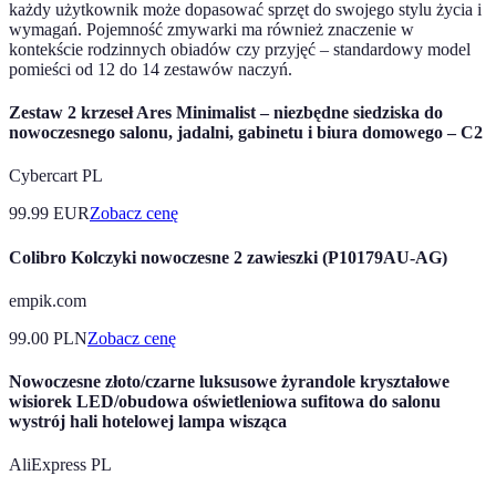
każdy użytkownik może dopasować sprzęt do swojego stylu życia i
wymagań. Pojemność zmywarki ma również znaczenie w
kontekście rodzinnych obiadów czy przyjęć – standardowy model
pomieści od 12 do 14 zestawów naczyń.
Zestaw 2 krzeseł Ares Minimalist – niezbędne siedziska do
nowoczesnego salonu, jadalni, gabinetu i biura domowego – C2
Cybercart PL
99.99
EUR
Zobacz cenę
Colibro Kolczyki nowoczesne 2 zawieszki (P10179AU-AG)
empik.com
99.00
PLN
Zobacz cenę
Nowoczesne złoto/czarne luksusowe żyrandole kryształowe
wisiorek LED/obudowa oświetleniowa sufitowa do salonu
wystrój hali hotelowej lampa wisząca
AliExpress PL