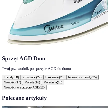
Sprzęt AGD Dom
Twój przewodnik po sprzęcie AGD do domu
Trendy
(
38
)
Zmywarki
(
27
)
Piekarniki
(
26
)
Nowości i trendy
(
25
)
Nowości
(
17
)
Porady
(
16
)
Poradniki
(
16
)
Nowości w sprzęcie AGD
(
12
)
Polecane artykuły