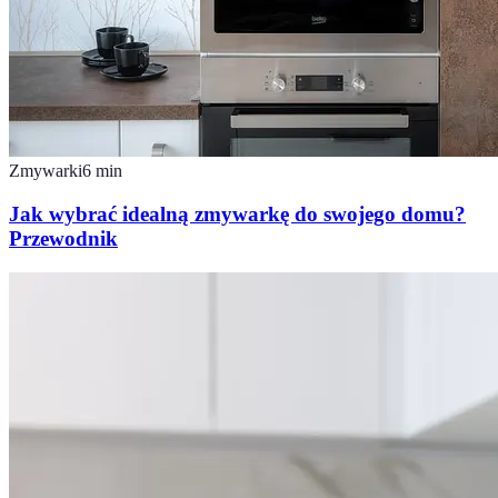
Zmywarki
6
min
Jak wybrać idealną zmywarkę do swojego domu?
Przewodnik