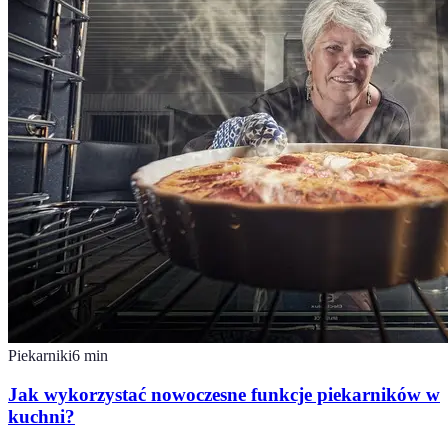
Piekarniki
6
min
Jak wykorzystać nowoczesne funkcje piekarników w
kuchni?