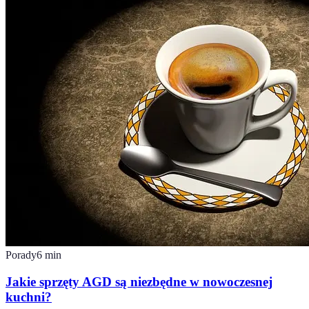
Porady
6
min
Jakie sprzęty AGD są niezbędne w nowoczesnej
kuchni?