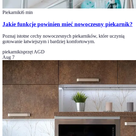
Piekarniki
6
min
Jakie funkcje powinien mieć nowoczesny piekarnik?
Poznaj istotne cechy nowoczesnych piekarników, które uczynią
gotowanie łatwiejszym i bardziej komfortowym.
piekarniki
sprzęt AGD
Aug 7