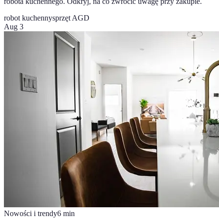
robota kuchennego. Odkryj, na co zwrócić uwagę przy zakupie.
robot kuchenny
sprzęt AGD
Aug 3
Nowości i trendy
6
min