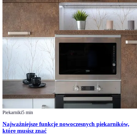
Piekarniki
5
min
Najważniejsze funkcje nowoczesnych piekarników,
które musisz znać