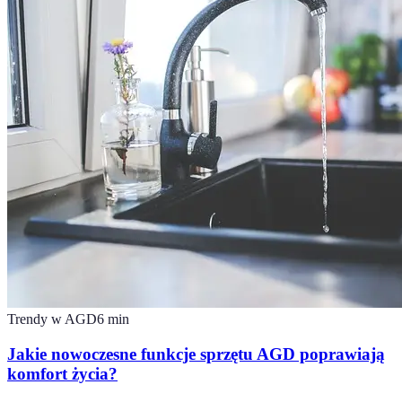
Trendy w AGD
6
min
Jakie nowoczesne funkcje sprzętu AGD poprawiają
komfort życia?