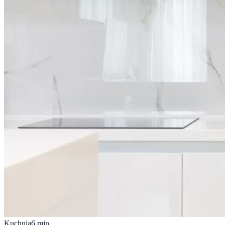
Kuchnia
6
min