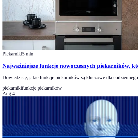
Piekarniki
5
min
Najważniejsze funkcje nowoczesnych piekarników, kt
Dowiedz się, jakie funkcje piekarników są kluczowe dla codziennego
piekarniki
funkcje piekarników
Aug 4