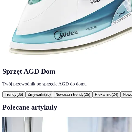
Sprzęt AGD Dom
Twój przewodnik po sprzęcie AGD do domu
Trendy
(
36
)
Zmywarki
(
26
)
Nowości i trendy
(
25
)
Piekarniki
(
24
)
Nowo
Polecane artykuły