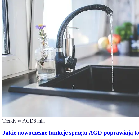
Trendy w AGD
6
min
Jakie nowoczesne funkcje sprzętu AGD poprawiają k